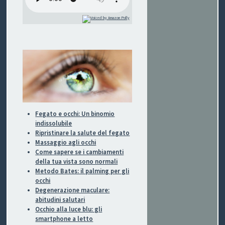
P
O
V
I
S
Fegato e occhi: Un binomio
I
indissolubile
Ripristinare la salute del fegato
O
Massaggio agli occhi
Come sapere se i cambiamenti
N
della tua vista sono normali
Metodo Bates: il palming per gli
E
occhi
Degenerazione maculare:
abitudini salutari
Occhio alla luce blu: gli
C
smartphone a letto