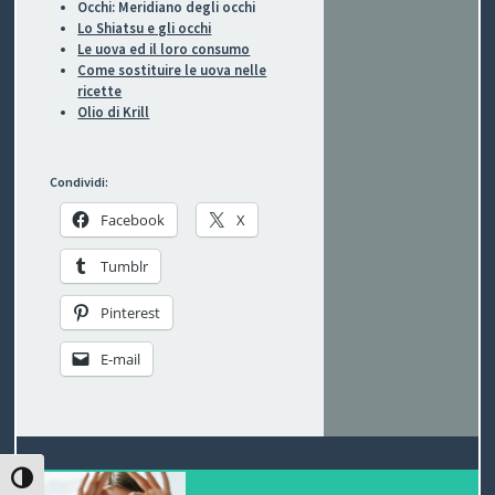
Occhi: Meridiano degli occhi
I
Lo Shiatsu e gli occhi
Le uova ed il loro consumo
B
Come sostituire le uova nelle
ricette
O
Olio di Krill
P
Condividi:
E
Facebook
X
R
Tumblr
G
Pinterest
L
E-mail
I
O
C
ATTIVA/DISATTIVA ALTO CONTRASTO