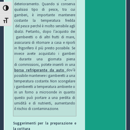
deterioramento. Quando si conserva
T
ATTIVA/DISATTIVA ALTO CONTRASTO
qualsiasi tipo di pesce, tra cui
gamberi, è importante mantenere
I
costante la temperatura fredda
ATTIVA/DISATTIVA DIMENSIONE TESTO
del pesce perché è molto sensibile agli
sbalzi. Pertanto, dopo l’acquisto dei
gamberetti o di altri frutti di mare,
assicurarsi di ritornare a casa e riporli
in frigorifero il più presto possibile. Se
invece avete acquistato i gamberi
durante una giornata piena
di commissioni, potete inserirli in una
borsa refrigerante da auto
dov’è
possibile mantenere i gamberetti a una
temperatura costante. Non scongelare
i gamberetti a temperatura ambiente o
in un forno a microonde in quanto
questo può portare a una perdita di
umidità e di nutrienti, aumentando
il rischio di contaminazione.
Suggerimenti per la preparazione e
la cottura