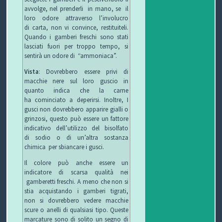
avvolge, nel prenderli in mano, se il
O
L
G
E
loro odore attraverso l’involucro
di carta, non vi convince, restituiteli.
Quando i gamberi freschi sono stati
L
I
E
W
lasciati fuori per troppo tempo, si
sentirà un odore di “ammoniaca”.
E
O
T
S
Vista
: Dovrebbero essere privi di
C
T
macchie nere sul loro guscio in
quanto indica che la carne
C
I
B
ha cominciato a deperirsi. Inoltre, I
gusci non dovrebbero apparire gialli o
H
F
L
C
grinzosi, questo può essere un fattore
indicativo dell’utilizzo del bisolfato
I
U
O
O
di sodio o di un’altra sostanza
chimica per sbiancare i gusci.
R
G
N
Il colore può anche essere un
indicatore di scarsa qualità nei
B
T
gamberetti freschi. A meno che non si
stia acquistando i gamberi tigrati,
I
A
non si dovrebbero vedere macchie
scure o anelli di qualsiasi tipo. Queste
T
marcature sono di solito un segno di