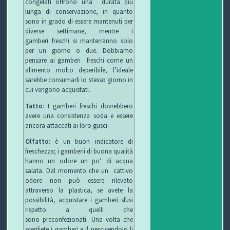
congelati offrono una durata più
lunga di conservazione, in quanto
sono in grado di essere mantenuti per
P
diverse settimane, mentre i
gamberi freschi si manterranno solo
R
S
per un giorno o due. Dobbiamo
pensare ai gamberi freschi come un
O
I
S
alimento molto deperibile, l’ideale
sarebbe consumarli lo stesso giorno in
G
C
A
V
cui vengono acquistati.
E
U
L
I
Tatto
: I gamberi freschi dovrebbero
avere una consistenza soda e essere
T
R
U
D
ancora attaccati ai loro gusci.
Olfatto
: è un buon indicatore di
T
E
T
E
freschezza; i gamberii di buona qualità
hanno un odore un po’ di acqua
O
Z
E
O
salata. Dal momento che un cattivo
odore non può essere rilevato
S
Z
D
attraverso la plastica, se avete la
possibilità, acquistare i gamberi sfusi
C
A
E
O
rispetto a quelli che
sono preconfezionati. Una volta che
U
G
G
N
scegliete i gamberi e il pescivendolo li