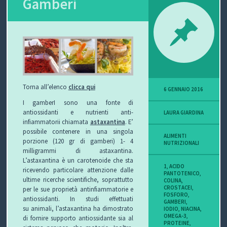
Gamberi
P
O
V
I
Torna all’elenco
clicca qui
6 GENNAIO 2016
S
I gamberI sono una fonte di
antiossidanti e nutrienti anti-
LAURA GIARDINA
I
infiammatorii chiamata
astaxantina
. E’
possibile contenere in una singola
O
ALIMENTI
porzione (120 gr di gamberi) 1- 4
NUTRIZIONALI
milligrammi di astaxantina.
N
L’astaxantina è un carotenoide che sta
1
,
ACIDO
ricevendo particolare attenzione dalle
PANTOTENICO
,
E
ultime ricerche scientifiche, soprattutto
COLINA
,
CROSTACEI
,
per le sue proprietà antinfiammatorie e
FOSFORO
,
antiossidanti. In studi effettuati
GAMBERI
,
su animali, l’astaxantina ha dimostrato
IODIO
,
NIACINA
,
OMEGA-3
,
C
di fornire supporto antiossidante sia al
PROTEINE
,