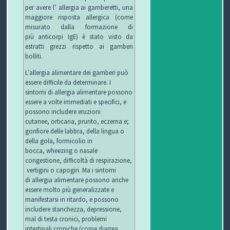
per avere l’ allergia ai gamberetti, una
maggiore risposta allergica (come
misurato dalla formazione di
più anticorpi IgE) è stato visto da
estratti grezzi rispetto ai gamberi
bolliti.
L’allergia alimentare dei gamberi può
essere difficile da determinare. I
sintomi di allergia alimentare possono
essere a volte immediati e specifici, e
possono includere eruzioni
cutanee, orticaria, prurito, eczema e;
gonfiore delle labbra, della lingua o
della gola, formicolio in
bocca, wheezing o nasale
congestione, difficoltà di respirazione,
vertigini o capogiri. Ma i sintomi
di allergia alimentare possono anche
essere molto più generalizzate e
manifestarsi in ritardo, e possono
includere stanchezza, depressione,
mal di testa cronici, problemi
intestinali croniche (come diarrea