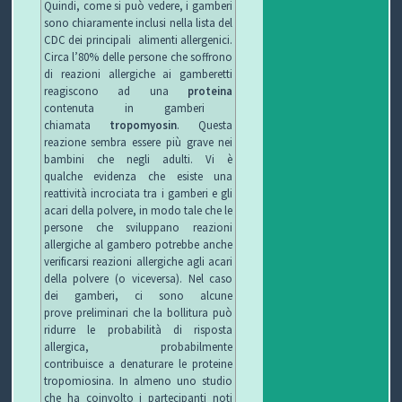
Quindi, come si può vedere, i gamberi
sono chiaramente inclusi nella lista del
CDC dei principali alimenti allergenici.
Circa l’80% delle persone che soffrono
di reazioni allergiche ai gamberetti
reagiscono ad una
proteina
contenuta in gamberi
chiamata
tropomyosin
. Questa
reazione sembra essere più grave nei
bambini che negli adulti. Vi è
qualche evidenza che esiste una
reattività incrociata tra i gamberi e gli
acari della polvere, in modo tale che le
persone che sviluppano reazioni
allergiche al gambero potrebbe anche
verificarsi reazioni allergiche agli acari
della polvere (o viceversa). Nel caso
dei gamberi, ci sono alcune
prove preliminari che la bollitura può
ridurre le probabilità di risposta
allergica, probabilmente
contribuisce a denaturare le proteine
tropomiosina. In almeno uno studio
che ha coinvolto i partecipanti noti