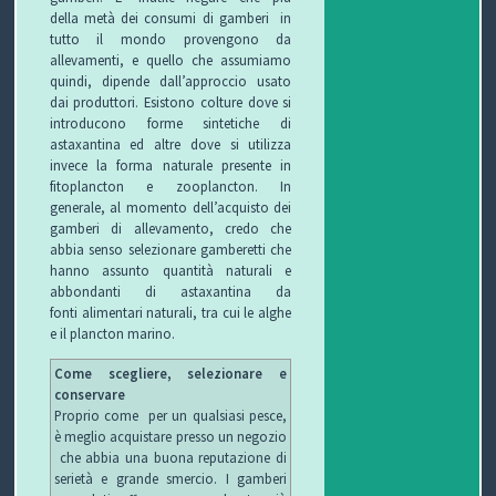
C
della metà dei consumi di gamberi in
tutto il mondo provengono da
H
allevamenti, e quello che assumiamo
quindi, dipende dall’approccio usato
I
dai produttori. Esistono colture dove si
introducono forme sintetiche di
astaxantina ed altre dove si utilizza
&
invece la forma naturale presente in
fitoplancton e zooplancton. In
R
generale, al momento dell’acquisto dei
gamberi di allevamento, credo che
I
abbia senso selezionare gamberetti che
hanno assunto quantità naturali e
C
abbondanti di astaxantina da
fonti alimentari naturali, tra cui le alghe
E
e il plancton marino.
T
Come scegliere, selezionare e
conservare
T
Proprio come per un qualsiasi pesce,
è meglio acquistare presso un negozio
E
che abbia una buona reputazione di
serietà e grande smercio. I gamberi