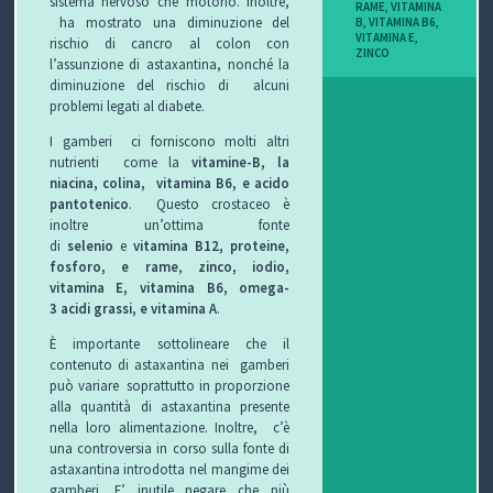
sistema nervoso che motorio. Inoltre,
RAME
,
VITAMINA
I
ha mostrato una diminuzione del
B
,
VITAMINA B6
,
VITAMINA E
,
rischio di cancro al colon con
ZINCO
l’assunzione di astaxantina, nonché la
B
diminuzione del rischio di alcuni
problemi legati al diabete.
O
I gamberi ci forniscono molti altri
P
nutrienti come la
vitamine-B, la
niacina, colina,
vitamina B6, e acido
E
pantotenico
. Questo crostaceo è
inoltre un’ottima fonte
R
di
selenio
e
vitamina B12,
proteine,
fosforo, e rame
,
zinco, iodio,
G
vitamina E, vitamina B6, omega-
3 acidi grassi, e vitamina A
.
L
È importante sottolineare che il
contenuto di astaxantina nei gamberi
I
può variare soprattutto in proporzione
alla quantità di astaxantina presente
O
nella loro alimentazione. Inoltre, c’è
una controversia in corso sulla fonte di
C
astaxantina introdotta nel mangime dei
gamberi. E’ inutile negare che più