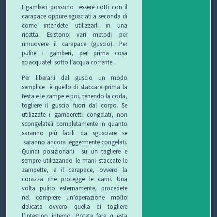
I gamberi possono essere cotti con il
carapace oppure sgusciati a seconda di
come intendete utilizzarli in una
ricetta. Esistono vari metodi per
rimuovere il carapace (guscio). Per
pulire i gamberi, per prima cosa
sciacquateli sotto l’acqua corrente.
Per liberarli dal guscio un modo
semplice è quello di staccare prima la
testa e le zampe e poi, tenendo la coda,
togliere il guscio fuori dal corpo. Se
utilizzate i gamberetti congelati, non
scongelateli completamente in quanto
saranno più facili da sgusciare se
saranno ancora leggermente congelati.
Quindi posizionarli su un tagliere e
sempre utilizzando le mani staccate le
zampette, e il carapace, ovvero la
corazza che protegge le carni. Una
volta pulito esternamente, procedete
nel compiere un’operazione molto
delicata ovvero quella di togliere
l’intestino interno. Potete fare questa