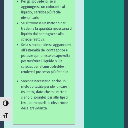
Per gli ipovedenti: se si
aggiungesse un colorante al
liquido, sarebbe più facile
identificarlo.
Se si trovasse un metodo per
trasferire la quantità necessaria di
liquido dal contagocce alla
striscia reattiva.
Se la striscia potesse agganciarsi
all’estremità del contagocce e
potesse quindi essere capovolta
per trasferire il liquido sulla
striscia, per alcuni potrebbe
rendere il processo più fattibile.
Sarebbe necessario anche un
metodo tattile per identificare il
risultato, dato che tali metodi
siano disponibili per altri tipi di
test, come quelli di rilevazione
ATTIVA/DISATTIVA ALTO CONTRASTO
della gravidanza.
ATTIVA/DISATTIVA DIMENSIONE TESTO