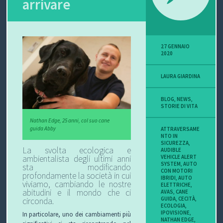
arrivare
27 GENNAIO
2020
LAURA GIARDINA
BLOG
,
NEWS
,
STORIE DI VITA
Nathan Edge, 25 anni, col suo cane
guida Abby
ATTRAVERSAME
NTO IN
SICUREZZA
,
La svolta ecologica e
AUDIBLE
ambientalista degli ultimi anni
VEHICLE ALERT
SYSTEM
,
AUTO
sta modificando
CON MOTORI
profondamente la società in cui
IBRIDI
,
AUTO
viviamo, cambiando le nostre
ELETTRICHE
,
abitudini e il mondo che ci
AVAS
,
CANE
GUIDA
,
CECITÀ
,
circonda.
ECOLOGIA
,
IPOVISIONE
,
In particolare, uno dei cambiamenti più
NATHAN EDGE
,