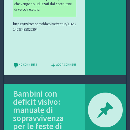
che vengono utilizzati dai costruttori
di veicoli elettrici
https://twitter.com/bbc5live/status/11452
14093495820294
NO COMMENTS
ADD A COMMENT
Bambini con
deficit visivo:
manuale di
sopravvivenza
per le feste di