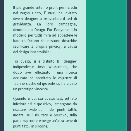
Il più grande ente no profit per i ciechi
P
nel Regno Unito, l’ RNIB, ha invitato
diversi designer a reinventare il test di
gravidanza. La loro campagna,
R
S
denominata Design For Everyone, (Un
modello per tutti) mira ad abbattere le
O
I
S
barriere. Dicono che nessuno dovrebbe
sacrificare la propria privacy, a causa
G
C
A
V
del design inaccessibile.
E
U
L
I
Tra questi, si è distinto Il
designer
indipendente Josh Wasserman, che
T
R
U
D
dopo aver effettuato
una ricerca
accurata ed ascoltato le esigenze di
T
E
T
E
donne cieche ed ipovedenti, ha creato
un prototipo vincente.
O
Z
E
O
Quando si utilizza questo test, sul lato
inferiore del dispositivo, emergono da
S
Z
D
risultare evidenti, dei punti tattili.
Inoltre, se il risultato è positivo, sulla
C
A
E
O
parte superiore emerge un’altra serie di
punti tattili in silicone.
U
G
G
N