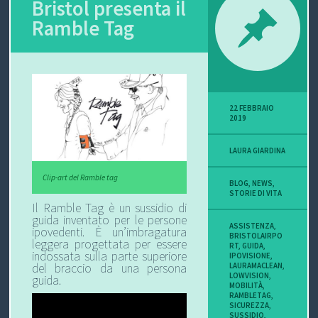
Bristol presenta il
Ramble Tag
22 FEBBRAIO
2019
LAURA GIARDINA
Clip-art del Ramble tag
BLOG
,
NEWS
,
STORIE DI VITA
Il Ramble Tag è un sussidio di
guida inventato per le persone
ASSISTENZA
,
ipovedenti. È un’imbragatura
BRISTOLAIRPO
leggera progettata per essere
RT
,
GUIDA
,
indossata sulla parte superiore
IPOVISIONE
,
LAURAMACLEAN
,
del braccio da una persona
LOWVISION
,
guida.
MOBILITÀ
,
RAMBLETAG
,
SICUREZZA
,
SUSSIDIO
,