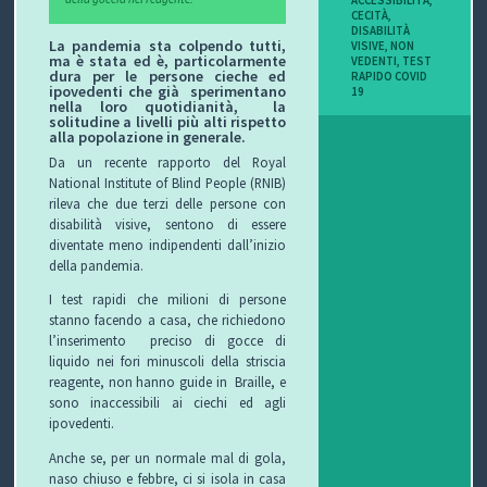
ACCESSIBILITÀ
,
CECITÀ
,
DISABILITÀ
La pandemia sta colpendo tutti,
VISIVE
,
NON
ma è stata ed è, particolarmente
VEDENTI
,
TEST
dura per le persone cieche ed
RAPIDO COVID
ipovedenti che già
sperimentano
19
nella loro quotidianità,
la
solitudine a livelli più alti rispetto
alla popolazione in generale.
Da un recente rapporto del Royal
National Institute of Blind People (RNIB)
rileva che due terzi delle persone con
disabilità visive, sentono di essere
diventate meno indipendenti dall’inizio
della pandemia.
I test rapidi che milioni di persone
stanno facendo a casa, che richiedono
l’inserimento
preciso di gocce di
liquido nei fori minuscoli della striscia
reagente, non hanno guide in
Braille, e
sono inaccessibili ai ciechi ed agli
ipovedenti.
Anche se, per un normale mal di gola,
naso chiuso e febbre, ci si isola in casa