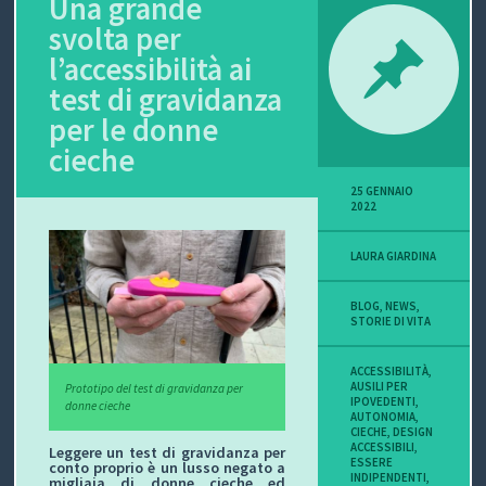
Una grande
svolta per
P
l’accessibilità ai
O
test di gravidanza
V
per le donne
cieche
I
25 GENNAIO
S
2022
I
LAURA GIARDINA
O
BLOG
,
NEWS
,
STORIE DI VITA
N
ACCESSIBILITÀ
,
E
AUSILI PER
Prototipo del test di gravidanza per
IPOVEDENTI
,
donne cieche
AUTONOMIA
,
CIECHE
,
DESIGN
ACCESSIBILI
,
Leggere un test di gravidanza per
ESSERE
C
conto proprio è un lusso negato a
INDIPENDENTI
,
migliaia di donne cieche ed