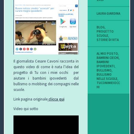
LAURA GIARDINA
BLOG
,
PROGETTO
SCUOLE
,
STORIE DI VITA
AL MIO POSTO
,
BAMBINI CIECHI
,
Il giornalista Cesare Cavoni racconta in
BAMBINI
IPOVEDENTI
,
questo video di come è nata l’idea del
BULLISMO
,
progetto di Tu con i miei occhi per
BULLISMO
aiutare i bambini ipovedenti dal
NELLE SCUOLE
,
TUCONIMIEIOCC
bullismo o mobbing dei compagni nelle
HI
scuole.
Link pagina originale
clicca qui
Video qui sotto