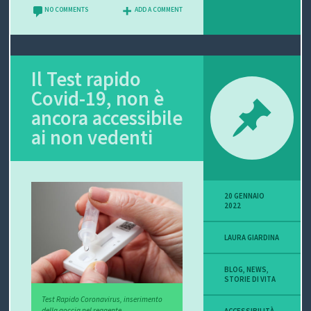
NO COMMENTS
ADD A COMMENT
Il Test rapido
Covid-19, non è
ancora accessibile
ai non vedenti
20 GENNAIO
2022
LAURA GIARDINA
BLOG
,
NEWS
,
STORIE DI VITA
Test Rapido Coronavirus, inserimento
della goccia nel reagente.