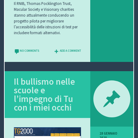
Il RNIB, Thomas Pocklington Trust,
Macular Society e Visionary charities
stanno attualmente conducendo un
progetto pilota per migliorare
l’accessibilità delle istruzioni di test per
includere formati alternativi.
NO COMMENTS
ADD A COMMENT
Il bullismo nelle
scuole e
l’impegno di Tu
con i miei occhi
28 GENNAIO
2020