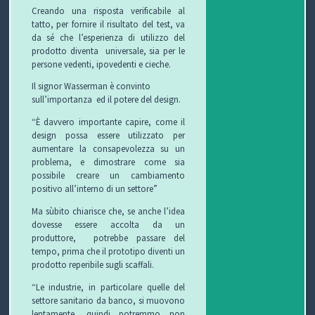
Creando una risposta verificabile al
tatto, per fornire il risultato del test, va
O
L
G
E
da sé che l’esperienza di utilizzo del
prodotto diventa universale, sia per le
L
I
E
W
persone vedenti, ipovedenti e cieche.
E
O
T
S
Il signor Wasserman è convinto
sull’importanza
ed il
potere del design.
C
T
“È davvero importante capire, come il
design possa essere utilizzato per
C
I
B
aumentare la consapevolezza su un
problema, e dimostrare come sia
H
F
L
C
possibile creare un cambiamento
positivo all’interno di un settore”
I
U
O
O
Ma sùbito chiarisce che, se anche l’idea
R
G
N
dovesse essere accolta da un
produttore, potrebbe passare del
B
T
tempo, prima che il prototipo diventi un
prodotto reperibile sugli scaffali.
I
A
“Le industrie, in particolare quelle del
settore sanitario da banco, si muovono
T
lentamente, quindi potremmo non