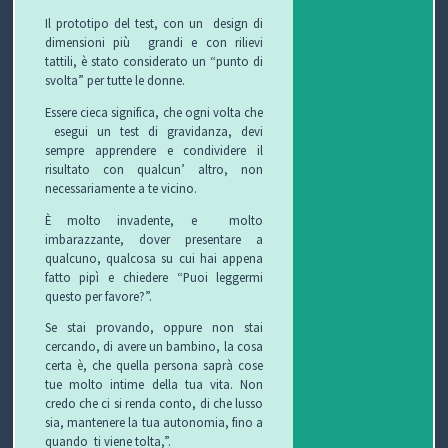
C
Il prototipo del test, con un design di
dimensioni più grandi e con rilievi
H
tattili, è stato considerato un “punto di
svolta” per tutte le donne.
I
Essere cieca significa, che ogni volta che
esegui un test di gravidanza, devi
&
sempre apprendere e condividere il
risultato con qualcun’ altro, non
R
necessariamente a te vicino.
I
È molto invadente, e molto
imbarazzante, dover presentare a
C
qualcuno, qualcosa su cui hai appena
fatto pipì e chiedere “Puoi leggermi
E
questo per favore?”.
Se stai provando, oppure non stai
T
cercando, di avere un bambino, la cosa
certa è, che quella persona saprà cose
T
tue molto intime della tua vita. Non
credo che ci si renda conto, di che lusso
E
sia, mantenere la tua autonomia, fino a
quando ti viene tolta,”.