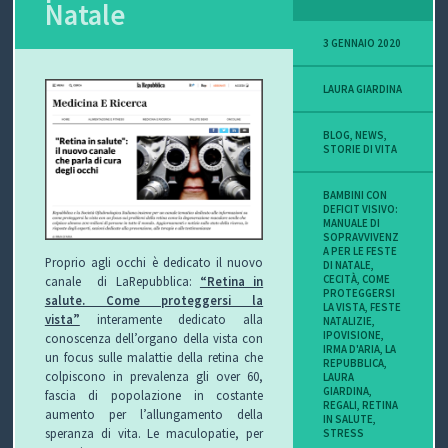
Natale
3 GENNAIO 2020
LAURA GIARDINA
BLOG
,
NEWS
,
STORIE DI VITA
BAMBINI CON
DEFICIT VISIVO:
MANUALE DI
SOPRAVVIVENZ
A PER LE FESTE
Proprio agli occhi è dedicato il nuovo
DI NATALE
,
CECITÀ
,
COME
canale di LaRepubblica:
“Retina in
PROTEGGERSI
salute. Come proteggersi la
LA VISTA
,
FESTE
vista”
interamente dedicato alla
NATALIZIE
,
IPOVISIONE
,
conoscenza dell’organo della vista con
IRMA D'ARIA
,
LA
un focus sulle malattie della retina che
REPUBBLICA
,
colpiscono in prevalenza gli over 60,
LAURA
GIARDINA
,
fascia di popolazione in costante
REGALI
,
RETINA
aumento per l’allungamento della
IN SALUTE
,
speranza di vita. Le maculopatie, per
STRESS