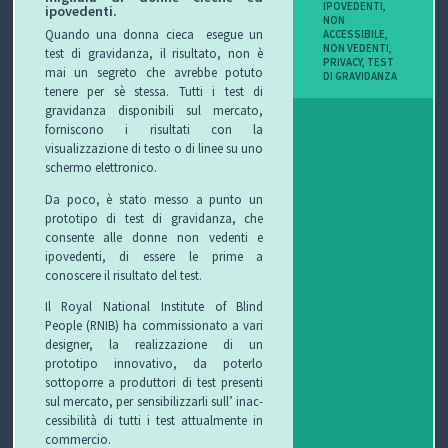
IPOVEDENTI
,
ipovedenti.
I
NON
Quando una donna cieca
esegue un
ACCESSIBILE
,
NON VEDENTI
,
test di gravidanza, il risultato, non è
B
PRIVACY
,
TEST
mai un segreto che avrebbe potuto
DI GRAVIDANZA
tenere per sè stessa. Tutti i test di
O
gravidanza disponibili sul mercato,
forniscono i risultati con la
P
visualizzazione di testo o di linee su uno
schermo elettronico.
E
Da poco, è stato messo a punto un
prototipo di test di gravidanza, che
R
consente alle donne non vedenti e
ipovedenti, di essere le prime a
G
conoscere il risultato del test.
L
Il Royal National Institute of Blind
People (RNIB) ha commissionato a vari
I
designer, la realizzazione di un
prototipo innovativo, da poterlo
O
sottoporre a produttori di test
presenti
sul mercato, per sensibilizzarli sull’
inac-
C
cessibilità di tutti i test attualmente in
commercio.