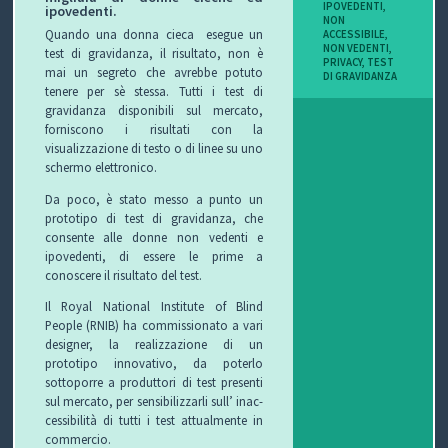
IPOVEDENTI
,
ipovedenti.
I
NON
Quando una donna cieca
esegue un
ACCESSIBILE
,
NON VEDENTI
,
test di gravidanza, il risultato, non è
B
PRIVACY
,
TEST
mai un segreto che avrebbe potuto
DI GRAVIDANZA
tenere per sè stessa. Tutti i test di
O
gravidanza disponibili sul mercato,
forniscono i risultati con la
P
visualizzazione di testo o di linee su uno
schermo elettronico.
E
Da poco, è stato messo a punto un
prototipo di test di gravidanza, che
R
consente alle donne non vedenti e
ipovedenti, di essere le prime a
G
conoscere il risultato del test.
L
Il Royal National Institute of Blind
People (RNIB) ha commissionato a vari
I
designer, la realizzazione di un
prototipo innovativo, da poterlo
O
sottoporre a produttori di test
presenti
sul mercato, per sensibilizzarli sull’
inac-
C
cessibilità di tutti i test attualmente in
commercio.