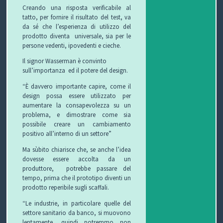
Creando una risposta verificabile al
tatto, per fornire il risultato del test, va
O
L
G
E
da sé che l’esperienza di utilizzo del
prodotto diventa universale, sia per le
L
I
E
W
persone vedenti, ipovedenti e cieche.
E
O
T
S
Il signor Wasserman è convinto
sull’importanza
ed il
potere del design.
C
T
“È davvero importante capire, come il
design possa essere utilizzato per
C
I
B
aumentare la consapevolezza su un
problema, e dimostrare come sia
H
F
L
C
possibile creare un cambiamento
positivo all’interno di un settore”
I
U
O
O
Ma sùbito chiarisce che, se anche l’idea
R
G
N
dovesse essere accolta da un
produttore, potrebbe passare del
B
T
tempo, prima che il prototipo diventi un
prodotto reperibile sugli scaffali.
I
A
“Le industrie, in particolare quelle del
settore sanitario da banco, si muovono
T
lentamente, quindi potremmo non