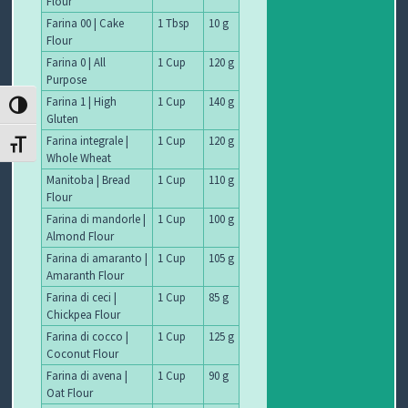
Flour
Farina 00 | Cake
1 Tbsp
10 g
Flour
Farina 0 | All
1 Cup
120 g
Purpose
Farina 1 | High
1 Cup
140 g
ATTIVA/DISATTIVA ALTO CONTRASTO
Gluten
Farina integrale |
1 Cup
120 g
ATTIVA/DISATTIVA DIMENSIONE TESTO
Whole Wheat
Manitoba | Bread
1 Cup
110 g
Flour
Farina di mandorle |
1 Cup
100 g
Almond Flour
Farina di amaranto |
1 Cup
105 g
Amaranth Flour
Farina di ceci |
1 Cup
85 g
Chickpea Flour
Farina di cocco |
1 Cup
125 g
Coconut Flour
Farina di avena |
1 Cup
90 g
Oat Flour