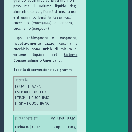
quando cucinano, considerano non il
peso ma il volume liquido degli
alimenti e da qui, l’unità di misura non
è il grammo, bensì la tazza (
cup
), il
cucchiaio (
tablespoon
) o, ancora, il
cucchiaino (
teaspoon
).
Cups, Tablespoons e Teaspoons,
rispettivamente tazze, cucchiai e
cucchiaini sono unità di misura di
volume liquido del
Sistema
Consuetudinario Americano
.
Tabella di conversione cup grammi
Legenda
1 CUP = 1 TAZZA
1 STICK= 1 PANETTO
1 TBSP = 1 CUCCHIAIO
1 TSP = 1 CUCCHIAINO
INGREDIENTE
VOLUME
PESO
Farina 00 | Cake
1 Cup
100 g