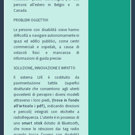
percorsi all’estero in Belgio e in
Canada.
PROBLEMI OGGETTIVI
Le persone con disabilità visive hanno
difficoltà a navigare autonomamente in
spazi ed edifici pubblici, come centri
commerciali e ospedali, a causa di
ostacoli fisici e mancanza di
informazioni di guida precise.
SOLUZIONE, INNOVAZIONE E IMPATTO
Il sistema LVE è costituito da
pavimentazione tattile (superfici
strutturate che consentono agli utenti
ipovedenti di percepire i diversi modelli
attraverso i loro piedi,
(trova in fondo
all’articolo i pdf)
, indicando direzioni
e pericoli) integrati con etichette a
radiofrequenza. L’utente è in possesso di
uno
smart stick
dotato di Bluetooth,
che riceve le istruzioni dai tag radio
quando tocca l’uomo con disabilità