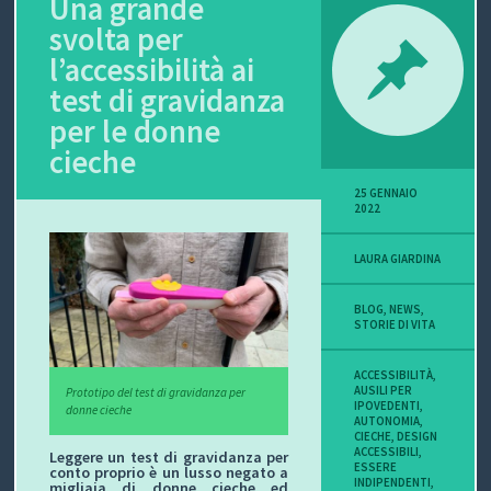
Una grande
svolta per
P
l’accessibilità ai
O
test di gravidanza
V
per le donne
cieche
I
25 GENNAIO
S
2022
I
LAURA GIARDINA
O
BLOG
,
NEWS
,
STORIE DI VITA
N
ACCESSIBILITÀ
,
E
AUSILI PER
Prototipo del test di gravidanza per
IPOVEDENTI
,
donne cieche
AUTONOMIA
,
CIECHE
,
DESIGN
ACCESSIBILI
,
Leggere un test di gravidanza per
ESSERE
C
conto proprio è un lusso negato a
INDIPENDENTI
,
migliaia di donne cieche ed