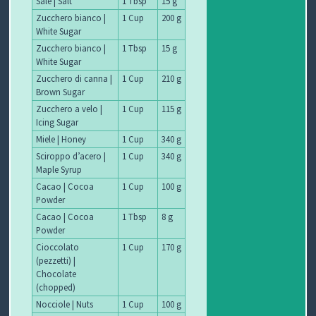
Sale | Salt
1 Tbsp
15 g
Zucchero bianco |
1 Cup
200 g
White Sugar
Zucchero bianco |
1 Tbsp
15 g
White Sugar
Zucchero di canna |
1 Cup
210 g
Brown Sugar
Zucchero a velo |
1 Cup
115 g
Icing Sugar
Miele | Honey
1 Cup
340 g
Sciroppo d’acero |
1 Cup
340 g
Maple Syrup
Cacao | Cocoa
1 Cup
100 g
Powder
Cacao | Cocoa
1 Tbsp
8 g
Powder
Cioccolato
1 Cup
170 g
(pezzetti) |
Chocolate
(chopped)
Nocciole | Nuts
1 Cup
100 g