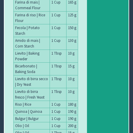
Farina di mais |
1 Cup
165 g
Cornmeal Flour
Farina di riso | Rice
1 Cup
125 g
Flour
Fecola | Potato
1 Cup
150 g
Starch
Amido di mais |
1 Cup
130 g
Corn Starch
Lievito | Baking
1 Tbsp
10 g
Powder
Bicarbonato |
1 Tbsp
15 g
Baking Soda
Lievito di birra secco
1 Tbsp
10 g
| Dry Yeast
Lievito di birra
1 Tbsp
10 g
fresco | Fresh Yeast
Riso | Rice
1 Cup
180 g
Quinoa | Quinoa
1 Cup
190 g
Bulgur | Bulgur
1 Cup
190 g
Olio | Oil
1 Cup
200 g
Olio | Oil
1 Tbsp
15 g