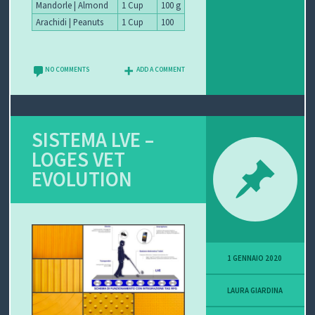
Mandorle | Almond
1 Cup
100 g
Arachidi | Peanuts
1 Cup
100
NO COMMENTS
ADD A COMMENT
SISTEMA LVE –
LOGES VET
EVOLUTION
1 GENNAIO 2020
LAURA GIARDINA