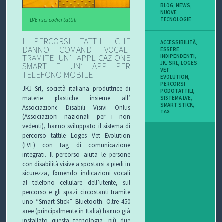
BLOG
,
NEWS
,
NUOVE
TECNOLOGIE
LVE i sei codici tattili
I PERCORSI TATTILI CHE
ACCESSIBILITÀ
,
DANNO COMANDI VOCALI
ESSERE
INDIPENDENTI
,
TRAMITE UN’ APPLICAZIONE
JKJ SRL
,
LOGES
SMART E UN’ APP PER
VET
TELEFONO MOBILE
EVOLUTION
,
PERCORSI
JKJ Srl, società italiana produttrice di
PODOTATTILI
,
materie plastiche insieme all’
SISTEMA LVE
,
SMART STICK
,
Associazione Disabili Visivi Onlus
TAG
(Associazioni nazionali per i non
vedenti), hanno sviluppato il sistema di
percorso tattile Loges Vet Evolution
(LVE) con tag di comunicazione
integrati. Il percorso aiuta le persone
con disabilità visive a spostarsi a piedi in
sicurezza, fornendo indicazioni vocali
al telefono cellulare dell’utente, sul
percorso e gli spazi circostanti tramite
uno “Smart Stick” Bluetooth. Oltre 450
aree (principalmente in Italia) hanno già
installato questa tecnologia, più due