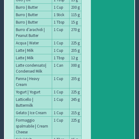
Burro | Butter
1 Cup
230 g
Burro | Butter
1 Stick
115 g
Burro | Butter
1 Tbsp
15 g
Burro d’arachidi |
1 Cup
270 g
Peanut Butter
Acqua | Water
1 Cup
225 g
Latte | Milk
1 Cup
235 g
Latte | Milk
1 Tbsp
12 g
Latte condensato|
1 Can
300 g
Condensed Milk
Panna | Heavy
1 Cup
235 g
Cream
Yogurt | Yogurt
1 Cup
225 g
Latticello |
1 Cup
245 g
Buttermilk
Gelato | Ice Cream
1 Cup
215 g
Formaggio
1 Cup
225 g
spalmabile | Cream
Cheese