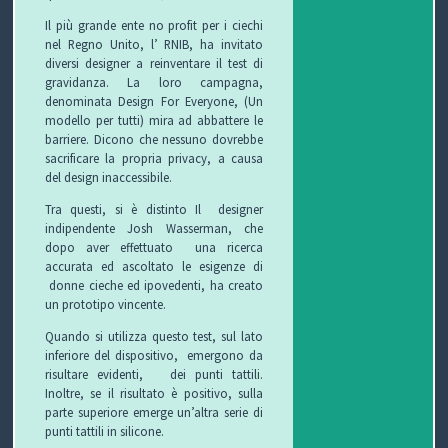
Il più grande ente no profit per i ciechi
P
nel Regno Unito, l’ RNIB, ha invitato
diversi designer a reinventare il test di
gravidanza. La loro campagna,
R
S
denominata Design For Everyone, (Un
modello per tutti) mira ad abbattere le
O
I
S
barriere. Dicono che nessuno dovrebbe
sacrificare la propria privacy, a causa
G
C
A
V
del design inaccessibile.
E
U
L
I
Tra questi, si è distinto Il
designer
indipendente Josh Wasserman, che
T
R
U
D
dopo aver effettuato
una ricerca
accurata ed ascoltato le esigenze di
T
E
T
E
donne cieche ed ipovedenti, ha creato
un prototipo vincente.
O
Z
E
O
Quando si utilizza questo test, sul lato
inferiore del dispositivo, emergono da
S
Z
D
risultare evidenti, dei punti tattili.
Inoltre, se il risultato è positivo, sulla
C
A
E
O
parte superiore emerge un’altra serie di
punti tattili in silicone.
U
G
G
N