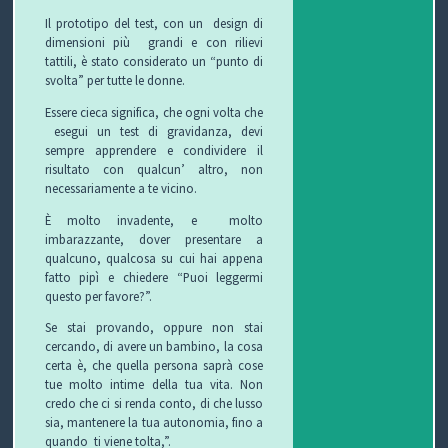
C
Il prototipo del test, con un design di
dimensioni più grandi e con rilievi
H
tattili, è stato considerato un “punto di
svolta” per tutte le donne.
I
Essere cieca significa, che ogni volta che
esegui un test di gravidanza, devi
&
sempre apprendere e condividere il
risultato con qualcun’ altro, non
R
necessariamente a te vicino.
I
È molto invadente, e molto
imbarazzante, dover presentare a
C
qualcuno, qualcosa su cui hai appena
fatto pipì e chiedere “Puoi leggermi
E
questo per favore?”.
Se stai provando, oppure non stai
T
cercando, di avere un bambino, la cosa
certa è, che quella persona saprà cose
T
tue molto intime della tua vita. Non
credo che ci si renda conto, di che lusso
E
sia, mantenere la tua autonomia, fino a
quando ti viene tolta,”.