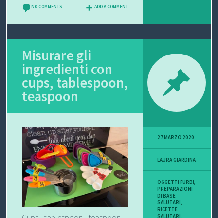
NO COMMENTS
ADD A COMMENT
Misurare gli
ingredienti con
cups, tablespoon,
teaspoon
27 MARZO 2020
LAURA GIARDINA
OGGETTI FURBI
,
PREPARAZIONI
DI BASE
SALUTARI
,
RICETTE
Cups, tablespoon, teaspoon –
SALUTARI
,