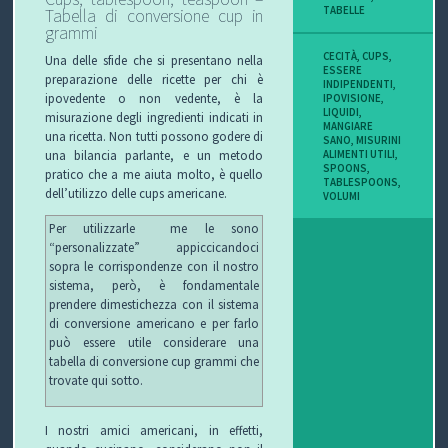
TABELLE
Tabella di conversione cup in
grammi
CECITÀ
,
CUPS
,
Una delle sfide che si presentano nella
ESSERE
preparazione delle ricette per chi è
INDIPENDENTI
,
ipovedente o non vedente, è la
IPOVISIONE
,
LIQUIDI
,
misurazione degli ingredienti indicati in
MANGIARE
una ricetta. Non tutti possono godere di
SANO
,
MISURINI
una bilancia parlante, e un metodo
ALIMENTI UTILI
,
SPOONS
,
pratico che a me aiuta molto, è quello
TABLESPOONS
,
dell’utilizzo delle cups americane.
VOLUMI
Per utilizzarle me le sono
“personalizzate” appiccicandoci
sopra le corrispondenze con il nostro
sistema, però, è fondamentale
prendere dimestichezza con il sistema
di conversione americano e per farlo
può essere utile considerare una
tabella di conversione cup grammi che
trovate qui sotto.
I nostri amici americani, in effetti,