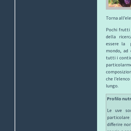
Torna all’el
Pochi frutti
della ricerc
essere la p
mondo, ad e
tutti i conti
particola
composizion
che l’elenco
lungo.
Profilo nut
Le uve son
particolare
differire no