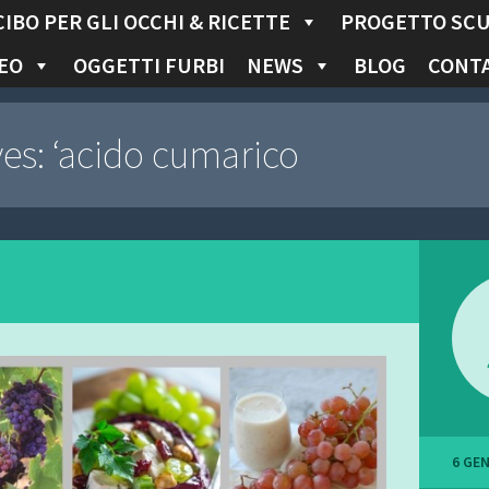
CIBO PER GLI OCCHI & RICETTE
PROGETTO SC
EO
OGGETTI FURBI
NEWS
BLOG
CONTA
ves:
‘acido cumarico
6 GE