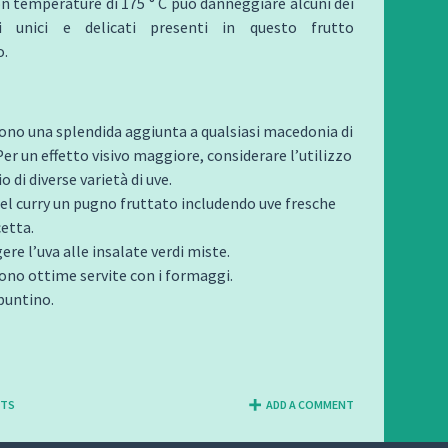
n temperature di 175 ° C può danneggiare alcuni dei
nti unici e delicati presenti in questo frutto
o.
sono una splendida aggiunta a qualsiasi macedonia di
Per un effetto visivo maggiore, considerare l’utilizzo
io di diverse varietà di uve.
nel curry un pugno fruttato includendo uve fresche
cetta.
re l’uva alle insalate verdi miste.
sono ottime servite con i formaggi.
untino.
NTS
ADD A COMMENT