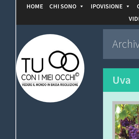
HOME
CHI SONO
IPOVISIONE
S
K
VID
I
P
Tu con i miei
Archi
T
O
occhi
C
O
N
Uva
T
E
N
T