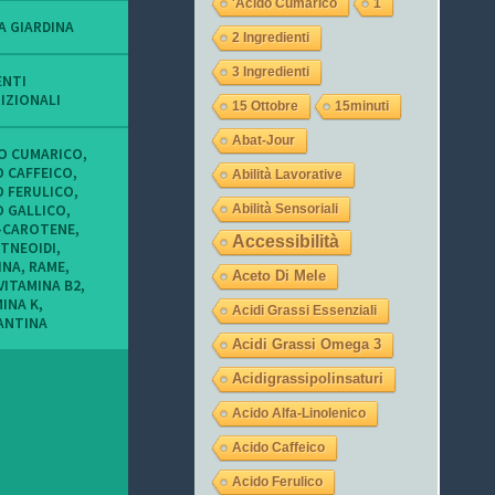
'acido Cumarico
1
o
o
o
f
f
f
A GIARDINA
2 Ingredienti
i
i
i
l
l
l
3 Ingredienti
o
o
o
ENTI
d
d
d
IZIONALI
15 Ottobre
15minuti
i
i
i
t
L
l
Abat-Jour
u
a
a
DO CUMARICO
,
c
u
j
O CAFFEICO
,
Abilità Lavorative
o
r
e
O FERULICO
,
n
a
g
O GALLICO
,
Abilità Sensoriali
i
_
a
-CAROTENE
,
m
o
s
Accessibilità
TNEOIDI
,
i
c
u
INA
,
RAME
,
e
c
I
Aceto Di Mele
VITAMINA B2
,
i
h
n
MINA K
,
o
i
s
Acidi Grassi Essenziali
ANTINA
c
9
t
c
s
a
Acidi Grassi Omega 3
h
u
g
i
T
r
Acidigrassipolinsaturi
s
w
a
u
i
m
Acido Alfa-Linolenico
F
t
a
t
Acido Caffeico
c
e
Acido Ferulico
e
r