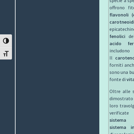
specie a sp
offrono fi
flavonoli (
carotneoid
epicatechin
fenolici
del
ATTIVA/DISATTIVA ALTO CONTRASTO
acido fe
includono 
ATTIVA/DISATTIVA DIMENSIONE TESTO
Il
caroteno
forniti anch
sono una bu
fonte di
vit
Oltre alle 
dimostrato
loro travol
verific
sistema 
sistema i