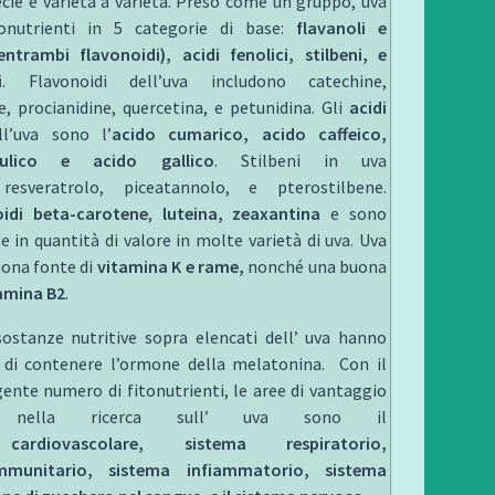
ecie e varietà a varietà. Preso come un gruppo, uva
tonutrienti in 5 categorie di base:
flavanoli e
entrambi flavonoidi), acidi fenolici, stilbeni, e
i
. Flavonoidi dell’uva includono catechine,
e, procianidine, quercetina, e petunidina. Gli
acidi
l’uva sono l’
acido cumarico, acido caffeico,
rulico e acido gallico
. Stilbeni in uva
resveratrolo, piceatannolo, e pterostilbene.
idi beta-carotene
,
luteina, zeaxantina
e sono
e in quantità di valore in molte varietà di uva. Uva
ona fonte di
vitamina K e rame,
nonché una buona
amina B2
.
sostanze nutritive sopra elencati dell’ uva hanno
 di contenere l’ormone della melatonina. Con il
gente numero di fitonutrienti, le aree di vantaggio
ate nella ricerca sull’ uva sono il
cardiovascolare, sistema respiratorio,
mmunitario, sistema infiammatorio, sistema