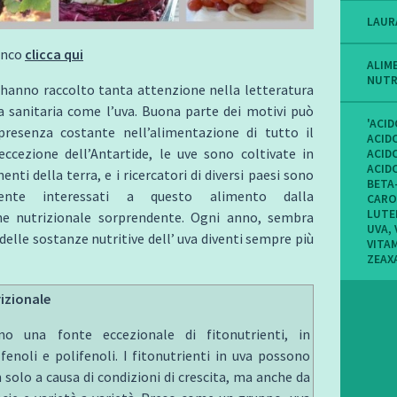
LAUR
enco
clicca qui
ALIM
NUTR
 hanno raccolto tanta attenzione nella letteratura
a sanitaria come l’uva. Buona parte dei motivi può
'ACI
resenza costante nell’alimentazione di tutto il
ACID
ccezione dell’Antartide, le uve sono coltivate in
ACID
ACID
nenti della terra, e i ricercatori di diversi paesi sono
BETA
rmente interessati a questo alimento dalla
CARO
LUTE
e nutrizionale sorprendente. Ogni anno, sembra
UVA
,
 delle sostanze nutritive dell’ uva diventi sempre più
VITA
ZEAX
rizionale
o una fonte eccezionale di fitonutrienti, in
 fenoli e polifenoli. I fitonutrienti in uva possono
n solo a causa di condizioni di crescita, ma anche da