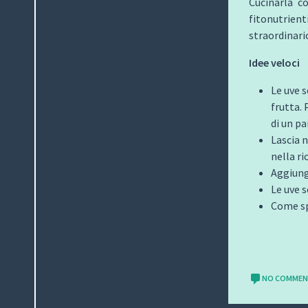
Cucinarla co
fitonutrie
straordinari
Idee veloci
Le uve 
frutta. 
di un pa
Lascia 
nella ri
Aggiunge
Le uve 
Come sp
NO COMME