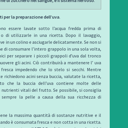
one di zucchero nel sangue, e il sistema nervoso
.
i per la preparazione dell’uva
.
no essere lavate sotto l’acqua fredda prima di
o di utilizzarle in una ricetta. Dopo il lavaggio,
uve in un colino e asciugarle delicatamente. Se non si
e di consumare l’intero grappolo in una sola volta,
bici per separare i piccoli grappoli d’uva dal tronco
muovere gli acini. Ciò contribuirà a mantenere l’ uva
 fresca impedendo che lo stelo si secchi. Mentre
te richiedono acini senza buccia, valutate la ricetta,
o che la buccia dell’uva contiene molte delle
nutrienti vitali del frutto. Se possibile, si consiglia
e sempre la pelle a causa della sua ricchezza di
ene la massima quantità di sostanze nutritive e il
ando è consumata fresca e non cotta in una ricetta.