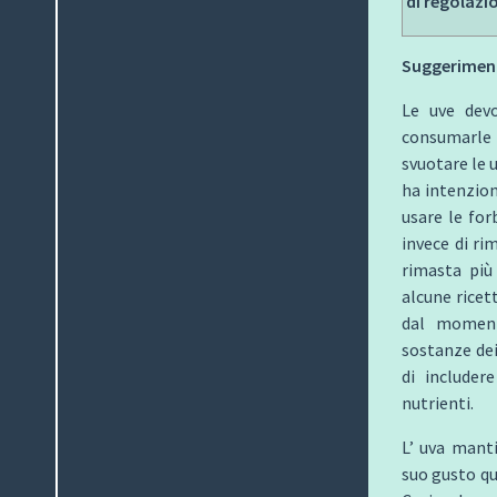
di regolazi
Suggeriment
Le uve devo
consumarle 
svuotare le 
ha intenzion
usare le for
invece di ri
rimasta più
alcune ricet
dal moment
sostanze dei 
di includer
nutrienti.
L’ uva manti
suo gusto qu