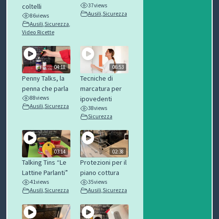
C
coltelli
37
views
Ausili
,
Sicurezza
86
views
Ausili
,
Sicurezza
,
H
Video Ricette
I
&
04:18
06:53
Penny Talks, la
Tecniche di
R
penna che parla
marcatura per
88
views
ipovedenti
I
Ausili
,
Sicurezza
38
views
Sicurezza
C
E
03:14
02:38
T
Talking Tins “Le
Protezioni per il
Lattine Parlanti”
piano cottura
T
41
views
35
views
Ausili
,
Sicurezza
Ausili
,
Sicurezza
E