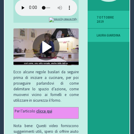
P
7 OTTOBRE
O
2019
V
LAURA GIARDINA
I
S
I
Ecco alcune regole basilari da seguire
prima di iniziare a cucinare, per poi
O
proseguire parlandovi di come
delimitare lo spazio d’azione, come
N
muovervi vicino ai fornelli e come
utilizzare in sicurezza il forno.
E
Per l’articolo
clicca qui
Nota bene: Questi video forniscono
C
suggerimenti utili, spero di offrire aiuto