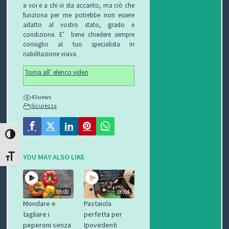
a voi e a chi vi sta accanto, ma ciò che
I
funziona per me potrebbe non essere
adatto al vostro stato, grado e
B
condizione. E’ bene chiedere sempre
consiglio al tuo specialista in
O
riabilitazione visiva.
P
Torna all’ elenco video
E
43
views
Sicurezza
R
G
ATTIVA/DISATTIVA ALTO CONTRASTO
L
YOU MAY ALSO LIKE
ATTIVA/DISATTIVA DIMENSIONE TESTO
I
05:00
06:04
O
Mondare e
Pastaiola
tagliare i
perfetta per
C
peperoni senza
Ipovedenti