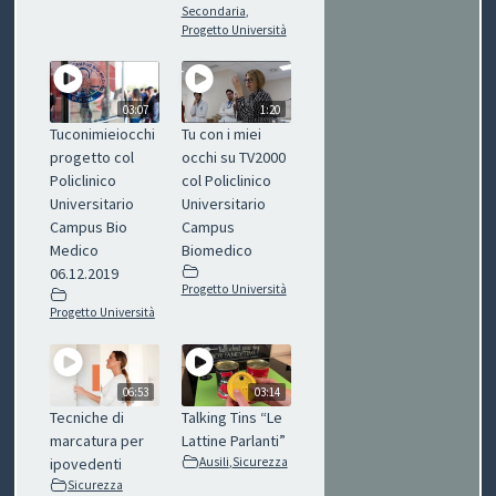
C
Secondaria
,
Progetto Università
H
I
03:07
1:20
Tuconimieiocchi
Tu con i miei
&
progetto col
occhi su TV2000
Policlinico
col Policlinico
R
Universitario
Universitario
Campus Bio
Campus
I
Medico
Biomedico
06.12.2019
C
Progetto Università
Progetto Università
E
T
06:53
03:14
T
Tecniche di
Talking Tins “Le
marcatura per
Lattine Parlanti”
E
ipovedenti
Ausili
,
Sicurezza
Sicurezza