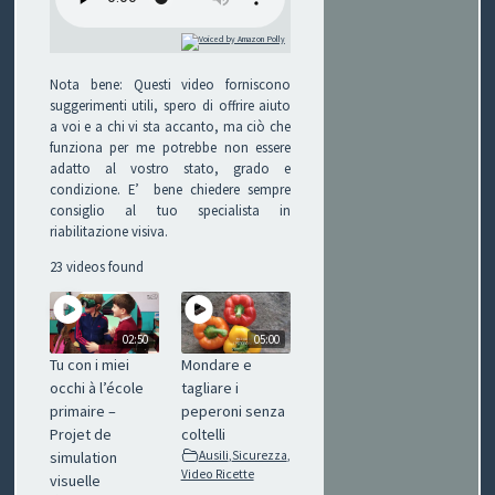
P
O
Nota bene: Questi video forniscono
suggerimenti utili, spero di offrire aiuto
V
a voi e a chi vi sta accanto, ma ciò che
funziona per me potrebbe non essere
I
adatto al vostro stato, grado e
condizione. E’ bene chiedere sempre
S
consiglio al tuo specialista in
riabilitazione visiva.
I
23 videos found
O
N
02:50
05:00
Tu con i miei
Mondare e
E
occhi à l’école
tagliare i
primaire –
peperoni senza
Projet de
coltelli
simulation
Ausili
,
Sicurezza
,
C
Video Ricette
visuelle