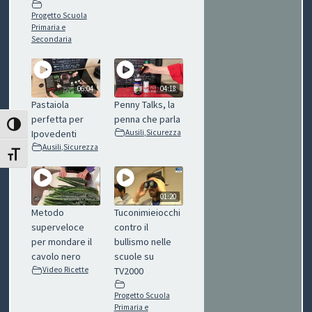
I
Progetto Scuola
Primaria e
Secondaria
B
O
06:04
04:18
P
Pastaiola
Penny Talks, la
perfetta per
penna che parla
E
ATTIVA/DISATTIVA ALTO CONTRASTO
Ipovedenti
Ausili
,
Sicurezza
Ausili
,
Sicurezza
R
ATTIVA/DISATTIVA DIMENSIONE TESTO
G
01:20
L
Metodo
Tuconimieiocchi
superveloce
contro il
I
per mondare il
bullismo nelle
cavolo nero
scuole su
O
Video Ricette
TV2000
C
Progetto Scuola
Primaria e