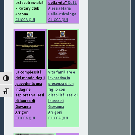
ostacoli invisibili
della vita”
Dott.
I
– Rotary Club
Alessia Maria
Ancona
Bella-Psicologa
B
CLICCA QUI
CLICCA QUI
O
P
E
R
Vita familiare e
La complessità
lavorativa in
del mondo degli
G
ATTIVA/DISATTIVA ALTO CONTRASTO
presenza di un
ipovedenti: una
figlio con
indagine
L
ATTIVA/DISATTIVA DIMENSIONE TESTO
disabilità. Tesi di
esplorativa. Tesi
laurea di
di laurea di
I
Giovanna
Giovanna
Arrigoni
Arrigoni
O
CLICCA QUI
CLICCA QUI
C