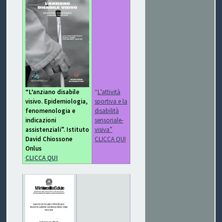
C
H
I
&
R
“L’anziano disabile
“
L’attività
visivo. Epidemiologia,
sportiva e la
I
fenomenologia e
disabilità
indicazioni
sensoriale-
C
assistenziali”. Istituto
visiva”
David Chiossone
CLICCA QUI
E
Onlus
CLICCA QUI
T
T
E