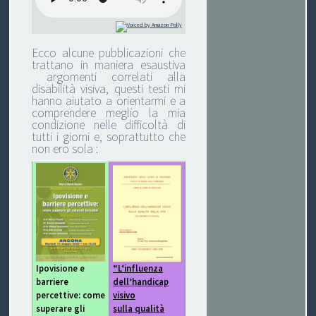
P
O
Ecco alcune pubblicazioni che
trattano in maniera esaustiva
argomenti correlati alla
V
disabilità visiva, questi testi mi
hanno aiutato a orientarmi e a
I
comprendere meglio la mia
condizione nelle difficoltà di
S
tutti i giorni e, soprattutto che
non ero sola :
I
O
N
E
Ipovisione e
“L
‘influenza
barriere
dell’handicap
percettive: come
visivo
C
superare gli
sulla
qualità