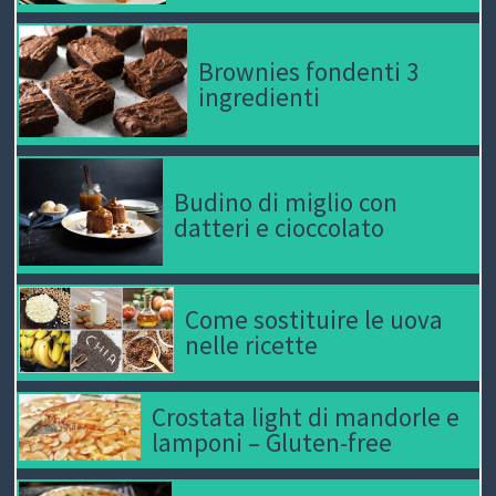
C
H
Brownies fondenti 3
ingredienti
I
&
R
Budino di miglio con
datteri e cioccolato
I
C
Come sostituire le uova
E
nelle ricette
T
Crostata light di mandorle e
T
lamponi – Gluten-free
E