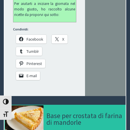
Per aiutarti a iniziare la giornata nel
I
modo giusto, ho raccolto alcune
ricette da proporvi qui sotto:
B
O
Condividi:
Facebook
X
P
Tumblr
E
Pinterest
R
G
E-mail
L
I
ATTIVA/DISATTIVA ALTO CONTRASTO
O
Base per crostata di farina
ATTIVA/DISATTIVA DIMENSIONE TESTO
di mandorle
C