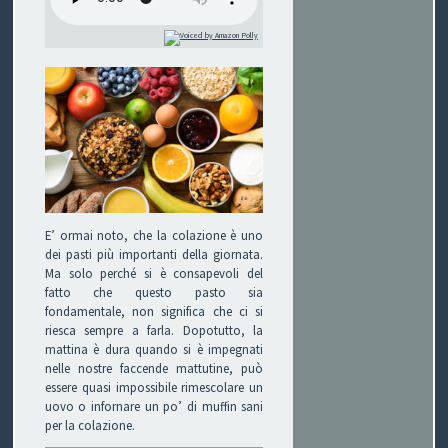
P
O
V
I
S
I
E’ ormai noto, che la colazione è uno
dei pasti più importanti della giornata.
O
Ma solo perché si è consapevoli del
fatto che questo pasto sia
N
fondamentale, non significa che ci si
riesca sempre a farla. Dopotutto, la
E
mattina è dura quando si è impegnati
nelle nostre faccende mattutine, può
essere quasi impossibile rimescolare un
uovo o infornare un po’ di muffin sani
per la colazione.
C