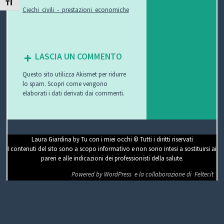
ATTIVA/DISATTIVA DIMENSIONE TESTO
Ciechi_civili_-_prestazioni_economiche
P
O
V
LASCIA UN COMMENTO
I
Questo sito utilizza Akismet per ridurre
lo spam.
Scopri come vengono
elaborati i dati derivati dai commenti
.
S
I
O
Laura Giardina by Tu con i miei occhi © Tutti i diritti riservati
I contenuti del sito sono a scopo informativo e non sono intesi a sostituirsi ai
N
pareri e alle indicazioni dei professionisti della salute.
E
Powered by WordPress
e la collaborazione di
Felter.it
C