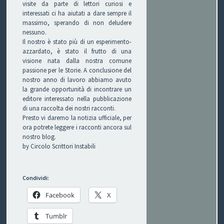
visite da parte di lettori curiosi e
C
interessati ci ha aiutati a dare sempre il
massimo, sperando di non deludere
H
nessuno.
Il nostro è stato più di un esperimento-
I
azzardato, è stato il frutto di una
visione nata dalla nostra comune
&
passione per le Storie. A conclusione del
nostro anno di lavoro abbiamo avuto
R
la grande opportunità di incontrare un
editore interessato nella pubblicazione
I
di una raccolta dei nostri racconti.
Presto vi daremo la notizia ufficiale, per
C
ora potrete leggere i racconti ancora sul
nostro blog.
E
by Circolo Scrittori Instabili
T
Condividi:
T
Facebook
X
E
Tumblr