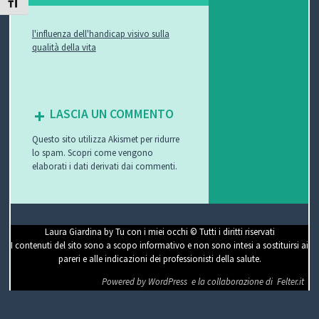
ATTIVA/DISATTIVA DIMENSIONE TESTO
P
l'influenza dell'handicap visivo sulla
qualità della vita
O
V
I
LASCIA UN COMMENTO
S
Questo sito utilizza Akismet per ridurre
lo spam.
Scopri come vengono
I
elaborati i dati derivati dai commenti
.
O
N
Laura Giardina by Tu con i miei occhi © Tutti i diritti riservati
I contenuti del sito sono a scopo informativo e non sono intesi a sostituirsi ai
E
pareri e alle indicazioni dei professionisti della salute.
Powered by WordPress
e la collaborazione di
Felter.it
C