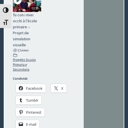
P
02:50
ATTIVA/DISATTIVA ALTO CONTRASTO
Tu con i miei
O
occhi à l’école
ATTIVA/DISATTIVA DIMENSIONE TESTO
primaire –
V
Projet de
simulation
I
visuelle
11
views
S
Progetto Scuola
Primaria e
I
Secondaria
O
Condividi:
N
Facebook
X
E
Tumblr
Pinterest
C
E-mail