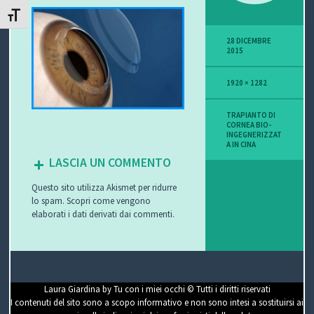
ATTIVA/DISATTIVA DIMENSIONE TESTO
P
28 DICEMBRE
O
2015
V
1920 × 1282
I
TRAPIANTO DI
CORNEA BIO-
S
INGEGNERIZZAT
A IN CINA
I
LASCIA UN COMMENTO
Questo sito utilizza Akismet per ridurre
O
lo spam.
Scopri come vengono
elaborati i dati derivati dai commenti
.
N
E
Laura Giardina by Tu con i miei occhi © Tutti i diritti riservati
C
I contenuti del sito sono a scopo informativo e non sono intesi a sostituirsi ai