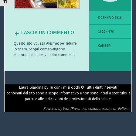
ATTIVA/DISATTIVA DIMENSIONE TESTO
P
5 GENNAIO 2016
O
LASCIA UN COMMENTO
1920 × 676
V
Questo sito utilizza Akismet per ridurre
I
GAMBERI
lo spam.
Scopri come vengono
elaborati i dati derivati dai commenti
.
S
I
O
Laura Giardina by Tu con i miei occhi © Tutti i diritti riservati
I contenuti del sito sono a scopo informativo e non sono intesi a sostituirsi ai
N
pareri e alle indicazioni dei professionisti della salute.
E
Powered by WordPress
e la collaborazione di
Felter.it
C