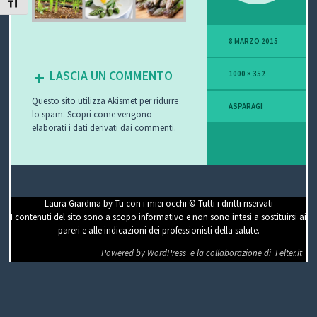
ATTIVA/DISATTIVA DIMENSIONE TESTO
P
8 MARZO 2015
O
LASCIA UN COMMENTO
1000 × 352
V
Questo sito utilizza Akismet per ridurre
I
ASPARAGI
lo spam.
Scopri come vengono
elaborati i dati derivati dai commenti
.
S
I
O
Laura Giardina by Tu con i miei occhi © Tutti i diritti riservati
I contenuti del sito sono a scopo informativo e non sono intesi a sostituirsi ai
N
pareri e alle indicazioni dei professionisti della salute.
E
Powered by WordPress
e la collaborazione di
Felter.it
C