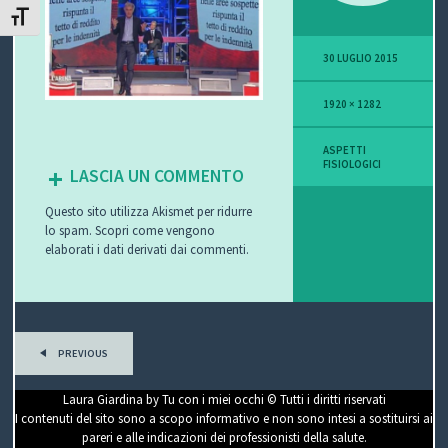
ATTIVA/DISATTIVA DIMENSIONE TESTO
P
30 LUGLIO 2015
O
1920 × 1282
V
I
ASPETTI
FISIOLOGICI
LASCIA UN COMMENTO
S
Questo sito utilizza Akismet per ridurre
I
lo spam.
Scopri come vengono
elaborati i dati derivati dai commenti
.
O
N
E
PREVIOUS
Laura Giardina by Tu con i miei occhi © Tutti i diritti riservati
I contenuti del sito sono a scopo informativo e non sono intesi a sostituirsi ai
C
pareri e alle indicazioni dei professionisti della salute.