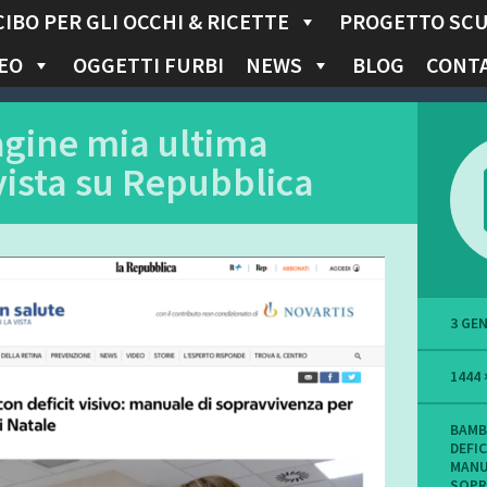
CIBO PER GLI OCCHI & RICETTE
PROGETTO SC
EO
OGGETTI FURBI
NEWS
BLOG
CONTA
gine mia ultima
vista su Repubblica
3 GE
1444 
BAMB
DEFIC
MANU
SOPR