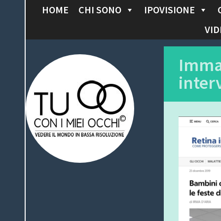
HOME
CHI SONO
IPOVISIONE
S
K
VID
I
P
Tu con i miei
Imma
T
inter
O
occhi
C
O
N
T
E
N
T