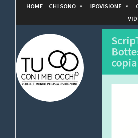
HOME
CHI SONO
IPOVISIONE
S
K
VID
I
P
Tu con i miei
Scrip
T
Botte
O
occhi
C
copia
O
N
T
E
N
T