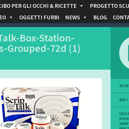
CIBO PER GLI OCCHI & RICETTE
PROGETTO SC
EO
OGGETTI FURBI
NEWS
BLOG
CONTA
Talk-Box-Station-
s-Grouped-72d (1)
28 G
922 ×
CECIT
IPOVI
SEMP
INACC