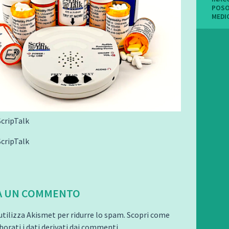
POSO
MEDI
ScripTalk
ScripTalk
A UN COMMENTO
utilizza Akismet per ridurre lo spam.
Scopri come
orati i dati derivati dai commenti
.