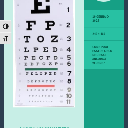
P
19 GENNAIO
O
2025
ATTIVA/DISATTIVA ALTO CONTRASTO
V
249 × 481
ATTIVA/DISATTIVA DIMENSIONE TESTO
I
COME PUOI
ESSERE CIECO
S
SE RIESCI
ANCORA A
VEDERE?
I
O
N
E
C