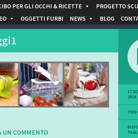
CIBO PER GLI OCCHI & RICETTE
PROGETTO SC
EO
OGGETTI FURBI
NEWS
BLOG
CONTA
ggi1
17 S
2016
1920 
DISPO
A UN COMMENTO
TAGL