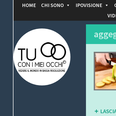
HOME
CHI SONO
IPOVISIONE
S
K
VID
I
P
Tu con i miei
agge
T
O
occhi
C
O
N
T
E
N
T
LASCI