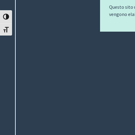
Questo sito 
vengono elab
ATTIVA/DISATTIVA ALTO CONTRASTO
ATTIVA/DISATTIVA DIMENSIONE TESTO