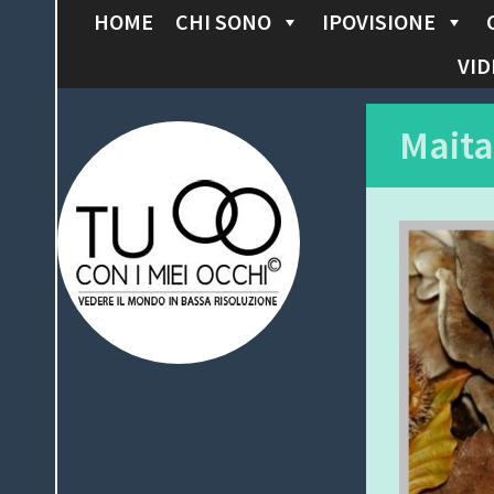
HOME
CHI SONO
IPOVISIONE
S
K
VID
I
P
Tu con i miei
Maita
T
O
occhi
C
O
N
T
E
N
T