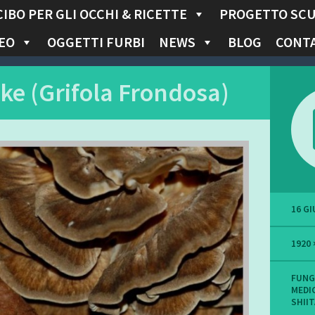
CIBO PER GLI OCCHI & RICETTE
PROGETTO SC
EO
OGGETTI FURBI
NEWS
BLOG
CONTA
ke (Grifola Frondosa)
16 G
1920 
FUNG
MEDIC
SHII