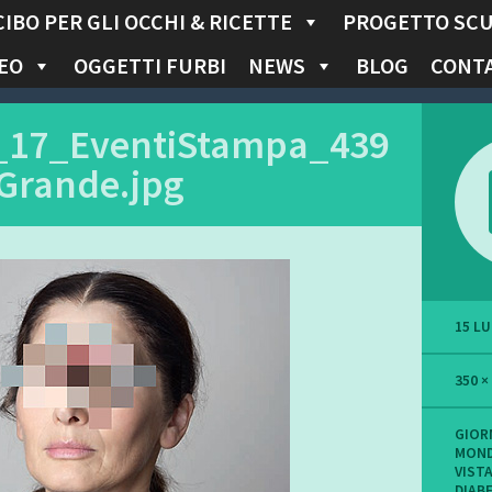
CIBO PER GLI OCCHI & RICETTE
PROGETTO SC
EO
OGGETTI FURBI
NEWS
BLOG
CONTA
_17_EventiStampa_439
Grande.jpg
15 LU
350 ×
GIOR
MOND
VISTA
DIABE