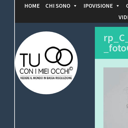
HOME
CHI SONO
IPOVISIONE
S
K
VID
I
P
Tu con i miei
rp_C
T
_foto
O
occhi
C
O
N
T
E
N
T