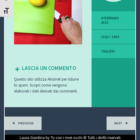
P
ATTIVA/DISATTIVA DIMENSIONE TESTO
4 FEBBRAIO
O
2015
V
1920 × 1404
I
TAGLIERI
S
LASCIA UN COMMENTO
I
Questo sito utilizza Akismet per ridurre
O
lo spam.
Scopri come vengono
elaborati i dati derivati dai commenti
.
N
E
PREVIOUS
NEXT
C
Laura Giardina by Tu con i miei occhi © Tutti i diritti riservati