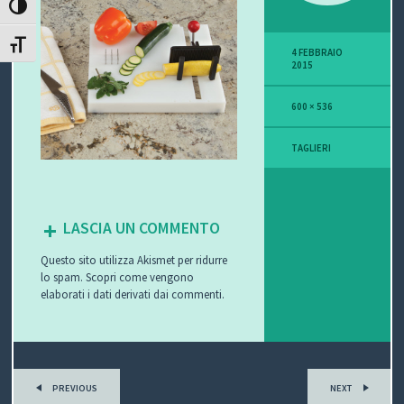
ATTIVA/DISATTIVA ALTO CONTRASTO
P
ATTIVA/DISATTIVA DIMENSIONE TESTO
4 FEBBRAIO
O
2015
V
600 × 536
I
TAGLIERI
S
I
LASCIA UN COMMENTO
O
Questo sito utilizza Akismet per ridurre
N
lo spam.
Scopri come vengono
elaborati i dati derivati dai commenti
.
E
C
PREVIOUS
NEXT