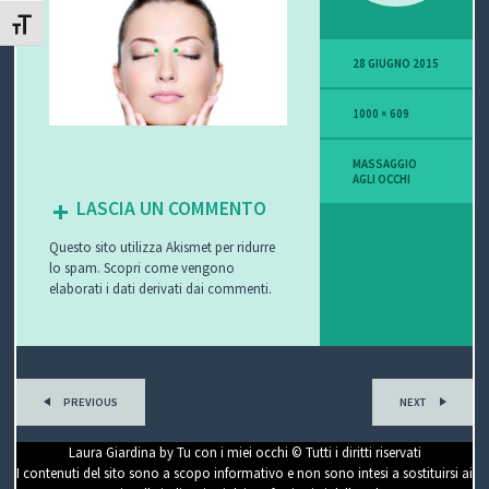
ATTIVA/DISATTIVA DIMENSIONE TESTO
P
28 GIUGNO 2015
O
1000 × 609
V
I
MASSAGGIO
AGLI OCCHI
S
LASCIA UN COMMENTO
Questo sito utilizza Akismet per ridurre
I
lo spam.
Scopri come vengono
elaborati i dati derivati dai commenti
.
O
N
E
PREVIOUS
NEXT
Laura Giardina by Tu con i miei occhi © Tutti i diritti riservati
C
I contenuti del sito sono a scopo informativo e non sono intesi a sostituirsi ai