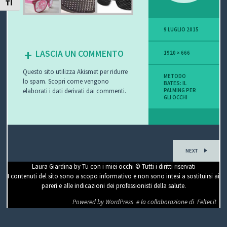
ATTIVA/DISATTIVA DIMENSIONE TESTO
P
9 LUGLIO 2015
O
LASCIA UN COMMENTO
1920 × 666
V
Questo sito utilizza Akismet per ridurre
I
METODO
lo spam.
Scopri come vengono
BATES: IL
elaborati i dati derivati dai commenti
.
PALMING PER
S
GLI OCCHI
I
O
NEXT
N
Laura Giardina by Tu con i miei occhi © Tutti i diritti riservati
I contenuti del sito sono a scopo informativo e non sono intesi a sostituirsi ai
E
pareri e alle indicazioni dei professionisti della salute.
Powered by WordPress
e la collaborazione di
Felter.it
C