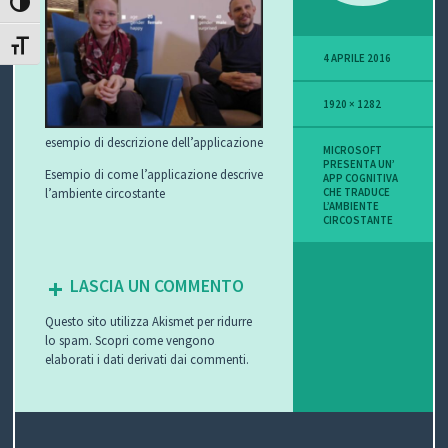
ATTIVA/DISATTIVA ALTO CONTRASTO
P
ATTIVA/DISATTIVA DIMENSIONE TESTO
4 APRILE 2016
O
1920 × 1282
V
esempio di descrizione dell’applicazione
I
MICROSOFT
PRESENTA UN’
Esempio di come l’applicazione descrive
APP COGNITIVA
S
l’ambiente circostante
CHE TRADUCE
L’AMBIENTE
CIRCOSTANTE
I
O
LASCIA UN COMMENTO
N
Questo sito utilizza Akismet per ridurre
lo spam.
Scopri come vengono
E
elaborati i dati derivati dai commenti
.
C