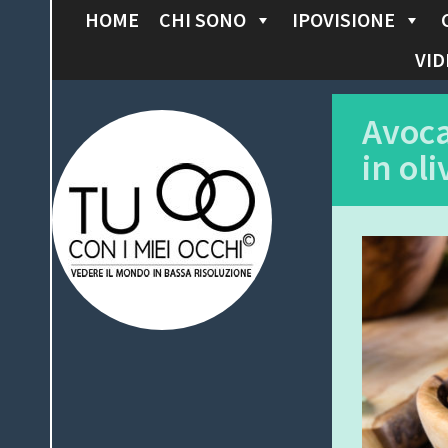
HOME
CHI SONO
IPOVISIONE
S
K
VID
I
P
Tu con i miei
Avoc
T
in ol
O
occhi
C
O
N
T
E
N
T