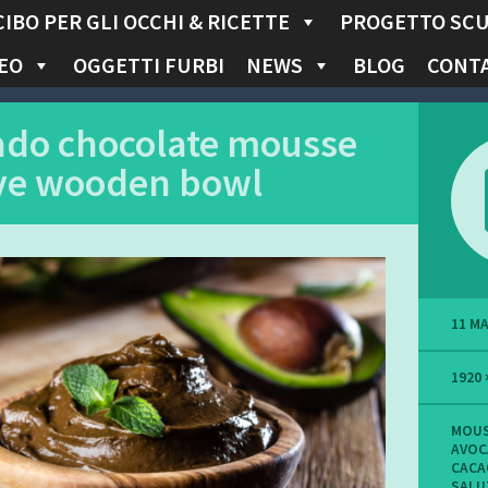
CIBO PER GLI OCCHI & RICETTE
PROGETTO SC
EO
OGGETTI FURBI
NEWS
BLOG
CONTA
ado chocolate mousse
ive wooden bowl
11 M
1920 
MOUS
AVOC
CACA
SALU