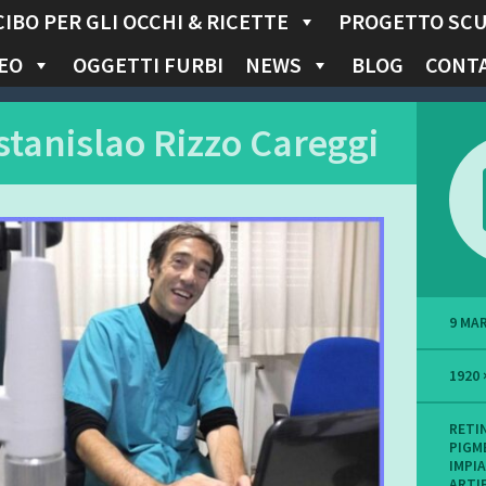
CIBO PER GLI OCCHI & RICETTE
PROGETTO SC
EO
OGGETTI FURBI
NEWS
BLOG
CONTA
 stanislao Rizzo Careggi
9 MA
1920 
RETI
PIGM
IMPIA
ARTIF