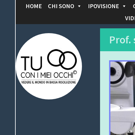
HOME
CHI SONO
IPOVISIONE
S
K
VID
I
P
Tu con i miei
Prof.
T
O
occhi
C
O
N
T
E
N
T