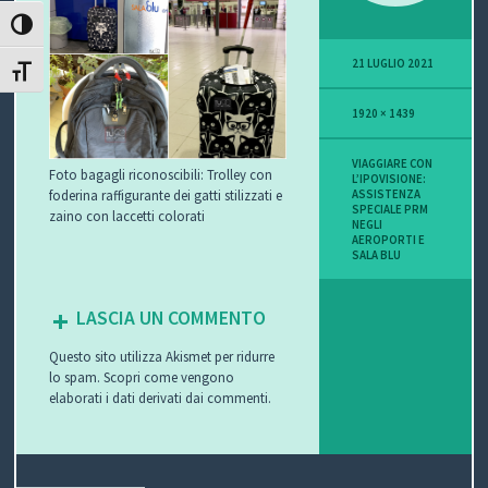
ATTIVA/DISATTIVA ALTO CONTRASTO
P
21 LUGLIO 2021
O
ATTIVA/DISATTIVA DIMENSIONE TESTO
1920 × 1439
V
I
VIAGGIARE CON
Foto bagagli riconoscibili: Trolley con
L’IPOVISIONE:
foderina raffigurante dei gatti stilizzati e
ASSISTENZA
S
SPECIALE PRM
zaino con laccetti colorati
NEGLI
AEROPORTI E
I
SALA BLU
O
LASCIA UN COMMENTO
N
Questo sito utilizza Akismet per ridurre
lo spam.
Scopri come vengono
E
elaborati i dati derivati dai commenti
.
C