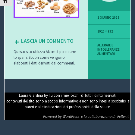
ATTIVA/DISATTIVA DIMENSIONE TESTO
P
2 GIUGNO 2015
O
1920 × 932
V
LASCIA UN COMMENTO
I
ALLERGIE E
INTOLLERANZE
Questo sito utilizza Akismet per ridurre
ALIMENTARI
S
lo spam.
Scopri come vengono
elaborati i dati derivati dai commenti
.
I
O
N
Laura Giardina by Tu con i miei occhi © Tutti i diritti riservati
I contenuti del sito sono a scopo informativo e non sono intesi a sostituirsi ai
E
pareri e alle indicazioni dei professionisti della salute.
Powered by WordPress
e la collaborazione di
Felter.it
C