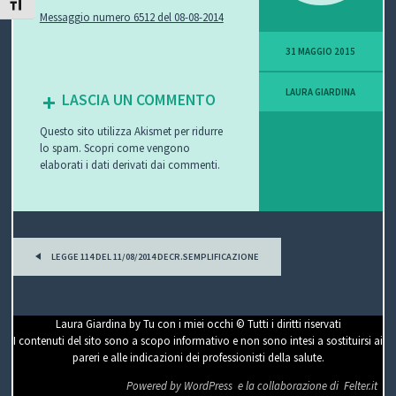
ATTIVA/DISATTIVA DIMENSIONE TESTO
Messaggio numero 6512 del 08-08-2014
P
31 MAGGIO 2015
O
LAURA GIARDINA
V
LASCIA UN COMMENTO
I
Questo sito utilizza Akismet per ridurre
lo spam.
Scopri come vengono
elaborati i dati derivati dai commenti
.
S
I
O
P
LEGGE 114 DEL 11/08/2014 DECR.SEMPLIFICAZIONE
o
N
s
E
t
Laura Giardina by Tu con i miei occhi © Tutti i diritti riservati
n
I contenuti del sito sono a scopo informativo e non sono intesi a sostituirsi ai
pareri e alle indicazioni dei professionisti della salute.
a
C
Powered by WordPress
e la collaborazione di
Felter.it