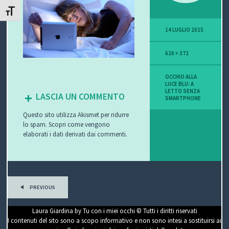
ATTIVA/DISATTIVA DIMENSIONE TESTO
P
14 LUGLIO 2015
O
620 × 372
V
I
OCCHIO ALLA
LUCE BLU: A
LETTO SENZA
LASCIA UN COMMENTO
S
SMARTPHONE
Questo sito utilizza Akismet per ridurre
I
lo spam.
Scopri come vengono
elaborati i dati derivati dai commenti
.
O
N
E
PREVIOUS
Laura Giardina by Tu con i miei occhi © Tutti i diritti riservati
C
I contenuti del sito sono a scopo informativo e non sono intesi a sostituirsi ai