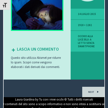
ATTIVA/DISATTIVA DIMENSIONE TESTO
P
14 LUGLIO 2015
O
1920 × 1282
V
I
OCCHIO ALLA
LUCE BLU: A
LETTO SENZA
S
SMARTPHONE
LASCIA UN COMMENTO
I
Questo sito utilizza Akismet per ridurre
lo spam.
Scopri come vengono
O
elaborati i dati derivati dai commenti
.
N
E
NEXT
Laura Giardina by Tu con i miei occhi © Tutti i diritti riservati
C
I contenuti del sito sono a scopo informativo e non sono intesi a sostituirsi ai