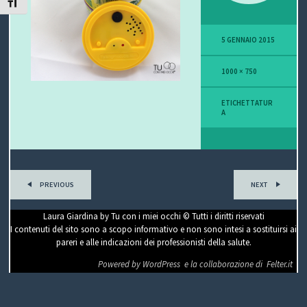
ATTIVA/DISATTIVA DIMENSIONE TESTO
P
5 GENNAIO 2015
O
1000 × 750
V
I
ETICHETTATUR
A
S
I
O
PREVIOUS
NEXT
N
Laura Giardina by Tu con i miei occhi © Tutti i diritti riservati
I contenuti del sito sono a scopo informativo e non sono intesi a sostituirsi ai
E
pareri e alle indicazioni dei professionisti della salute.
Powered by WordPress
e la collaborazione di
Felter.it
C