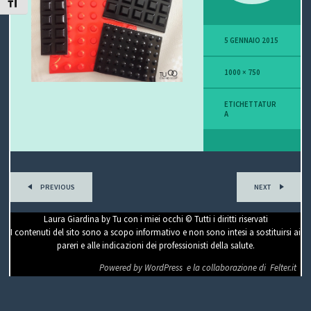
ATTIVA/DISATTIVA DIMENSIONE TESTO
P
5 GENNAIO 2015
O
1000 × 750
V
I
ETICHETTATUR
A
S
I
O
PREVIOUS
NEXT
N
Laura Giardina by Tu con i miei occhi © Tutti i diritti riservati
I contenuti del sito sono a scopo informativo e non sono intesi a sostituirsi ai
E
pareri e alle indicazioni dei professionisti della salute.
Powered by WordPress
e la collaborazione di
Felter.it
C