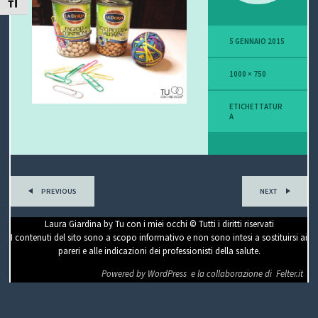
ATTIVA/DISATTIVA DIMENSIONE TESTO
P
5 GENNAIO 2015
O
1000 × 750
V
I
ETICHETTATUR
A
S
I
O
PREVIOUS
NEXT
N
Laura Giardina by Tu con i miei occhi © Tutti i diritti riservati
I contenuti del sito sono a scopo informativo e non sono intesi a sostituirsi ai
E
pareri e alle indicazioni dei professionisti della salute.
Powered by WordPress
e la collaborazione di
Felter.it
C