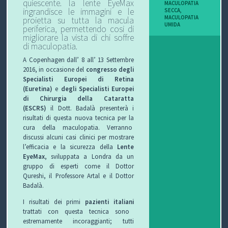
quiescente. la lente EyeMax
MACULOPATIA
I
ingrandisce le immagini e le
SECCA
,
MACULOPATIA
proietta su tutta la macula
UMIDA
periferica, permettendo cosi di
B
migliorare la
vista
di chi soffre
di maculopatia.
O
A Copenhagen dall’ 8 all’ 13 Settembre
2016, in occasione del
congresso degli
P
Specialisti Europei di Retina
(Euretina)
e
degli Specialisti Europei
E
di Chirurgia della Cataratta
(ESCRS)
il Dott. Badalà presenterà i
R
risultati di questa nuova tecnica per la
cura della maculopatia. Verranno
G
discussi alcuni casi clinici per mostrare
l’efficacia e la sicurezza della
Lente
L
EyeMax
, sviluppata a Londra da un
gruppo di esperti come il Dottor
I
Qureshi, il Professore Artal e il Dottor
Badalà.
O
I risultati dei primi
pazienti italiani
trattati con questa tecnica sono
C
estremamente incoraggianti; tutti