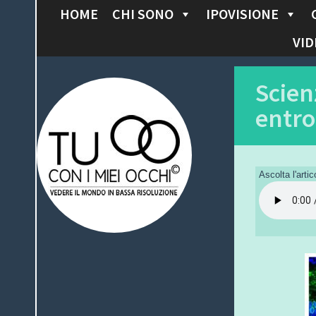
HOME
CHI SONO
IPOVISIONE
S
K
VID
I
P
Tu con i miei
Scien
T
entro
O
occhi
C
O
N
Ascolta l'artic
T
E
N
T