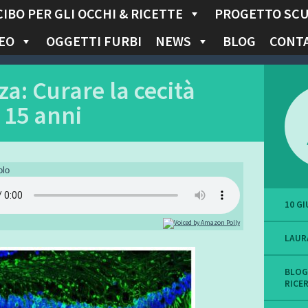
CIBO PER GLI OCCHI & RICETTE
PROGETTO SC
EO
OGGETTI FURBI
NEWS
BLOG
CONTA
za: Curare la cecità
 15 anni
olo
10 G
LAUR
BLOG
RICE