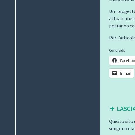
Un progetto
attuali met
potranno conc
Per l’articol
Condividi:
Facebo
E-mail
LASCI
Questo sito 
vengono elab