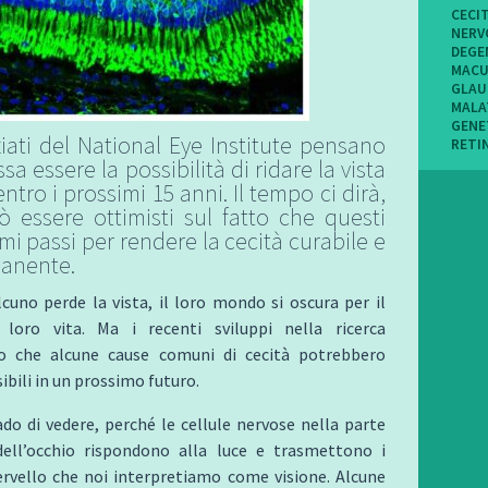
CECI
NERV
DEGE
MACU
GLA
MALA
GENE
ziati del National Eye Institute pensano
RETI
sa essere la possibilità di ridare la vista
entro i prossimi 15 anni. Il tempo ci dirà,
 essere ottimisti sul fatto che questi
imi passi per rendere la cecità curabile e
anente.
uno perde la vista, il loro mondo si oscura per il
 loro vita. Ma i recenti sviluppi nella ricerca
o che alcune cause comuni di cecità potrebbero
ibili in un prossimo futuro.
do di vedere, perché le cellule nervose nella parte
dell’occhio rispondono alla luce e trasmettono i
ervello che noi interpretiamo come visione. Alcune