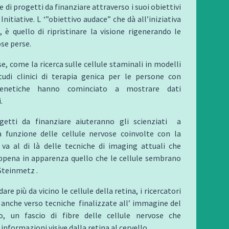
e di progetti da finanziare attraverso i suoi obiettivi
Initiative. L ‘”obiettivo audace” che dà all’iniziativa
 è quello di ripristinare la visione rigenerando le
ose perse.
se, come la ricerca sulle cellule staminali in modelli
tudi clinici di terapia genica per le persone con
genetiche hanno cominciato a mostrare dati
.
getti da finanziare aiuteranno gli scienziati a
 funzione delle cellule nervose coinvolte con la
 va al di là delle tecniche di imaging attuali che
pena in apparenza quello che le cellule sembrano
 Steinmetz .
are più da vicino le cellule della retina, i ricercatori
anche verso tecniche finalizzate all’ immagine del
o, un fascio di fibre delle cellule nervose che
nformazioni visive dalla retina al cervello.