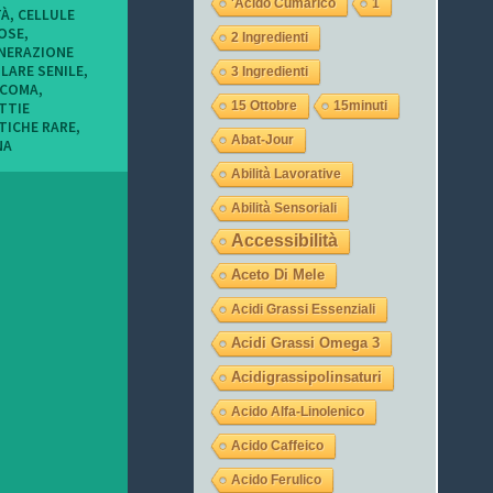
'acido Cumarico
1
o
o
o
TÀ
,
CELLULE
f
f
f
OSE
,
2 Ingredienti
i
i
i
NERAZIONE
l
l
l
LARE SENILE
,
3 Ingredienti
o
o
o
UCOMA
,
d
d
d
15 Ottobre
15minuti
TTIE
i
i
i
TICHE RARE
,
t
L
l
Abat-Jour
NA
u
a
a
c
u
j
Abilità Lavorative
o
r
e
n
a
g
Abilità Sensoriali
i
_
a
m
o
s
Accessibilità
i
c
u
e
c
I
Aceto Di Mele
i
h
n
o
i
s
Acidi Grassi Essenziali
c
9
t
c
s
a
Acidi Grassi Omega 3
h
u
g
i
T
r
Acidigrassipolinsaturi
s
w
a
u
i
m
Acido Alfa-Linolenico
F
t
a
t
Acido Caffeico
c
e
Acido Ferulico
e
r