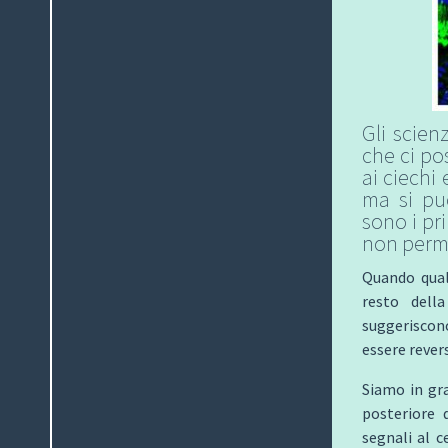
Gli scien
che ci pos
ai ciechi 
ma si può
sono i pr
non perm
Quando qualc
resto della
suggeriscon
essere revers
Siamo in gra
posteriore 
segnali al c