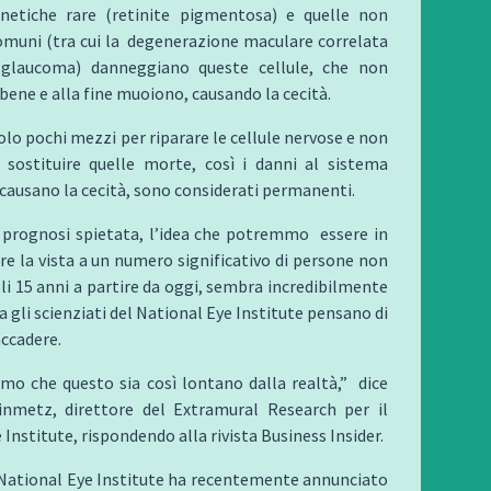
netiche rare (retinite pigmentosa) e quelle non
omuni (tra cui la degenerazione maculare correlata
l glaucoma) danneggiano queste cellule, che non
ene e alla fine muoiono, causando la cecità.
solo pochi mezzi per riparare le cellule nervose e non
 sostituire quelle morte, così i danni al sistema
causano la cecità, sono considerati permanenti.
prognosi spietata, l’idea che potremmo essere in
are la vista a un numero significativo di persone non
oli 15 anni a partire da oggi, sembra incredibilmente
a gli scienziati del National Eye Institute pensano di
accadere.
mo che questo sia così lontano dalla realtà,” dice
inmetz, direttore del Extramural Research per il
Institute, rispondendo alla rivista Business Insider.
il National Eye Institute ha recentemente annunciato