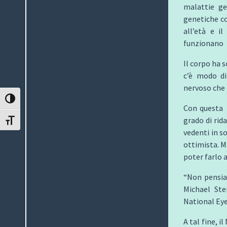
malattie ge
genetiche c
all’età e i
funzionano b
Il corpo ha 
c’è modo di
nervoso che 
ATTIVA/DISATTIVA ALTO CONTRASTO
Con questa 
grado di rid
ATTIVA/DISATTIVA DIMENSIONE TESTO
vedenti in s
ottimista. M
poter farlo 
“Non pensia
Michael Ste
National Eye 
A tal fine, 