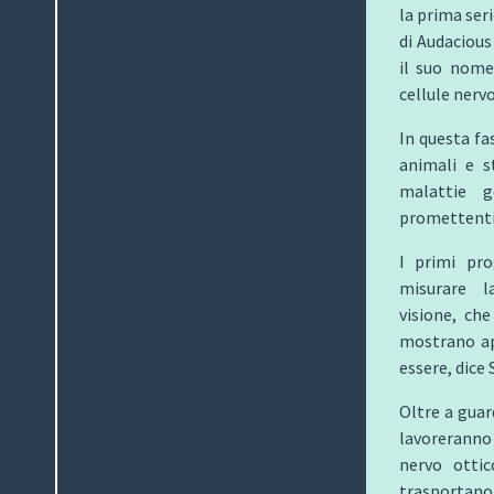
la prima seri
di Audacious 
il suo nome,
cellule nerv
In questa fa
animali e s
malattie 
promettenti
I primi pro
misurare la
visione, che
mostrano ap
essere, dice
Oltre a guard
lavoreranno 
nervo ottic
trasportano i