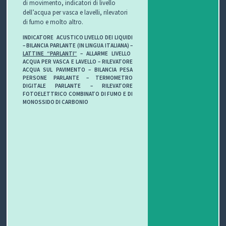
di movimento, indicatori di livello
C
dell’acqua per vasca e lavelli, rilevatori
di fumo e molto altro.
H
INDICATORE ACUSTICO LIVELLO DEI LIQUIDI
– BILANCIA PARLANTE (IN LINGUA ITALIANA) –
I
LATTINE “PARLANTI”
– ALLARME LIVELLO
ACQUA PER VASCA E LAVELLO – RILEVATORE
&
ACQUA SUL PAVIMENTO – BILANCIA PESA
PERSONE PARLANTE – TERMOMETRO
DIGITALE PARLANTE –
RILEVATORE
R
FOTOELETTRICO COMBINATO DI FUMO E DI
MONOSSIDO DI CARBONIO
I
C
E
T
T
E