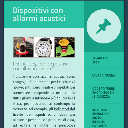
Dispositivi con
P
allarmi acustici
O
V
I
S
19 AGOSTO
2019
Perché scegliere i dispositivi
I
con allarmi acustici?
LAURA GIARDINA
O
I dispositivi con allarmi acustici sono
congegni fondamentali per i ciechi e gli
ipovedenti, sono ideati e progettati per
N
OGGETTI FURBI
,
aumentare l’indipendenza nella vita di
SHOP/NEGOZIO
,
SICUREZZA
tutti i giorni e infondere più fiducia in sé
E
stessi, promuovendo al contempo la
sicurezza. Ad esempio, gli
indicator
i del
ALLARMI DI
EMERGENZA
livello dei liquidi
sono ideali per
ANZIANI
,
aiutare le persone con problemi di vista,
BILANCIA
C
ad evitare le inutili e pericolose
PARLANTE
,