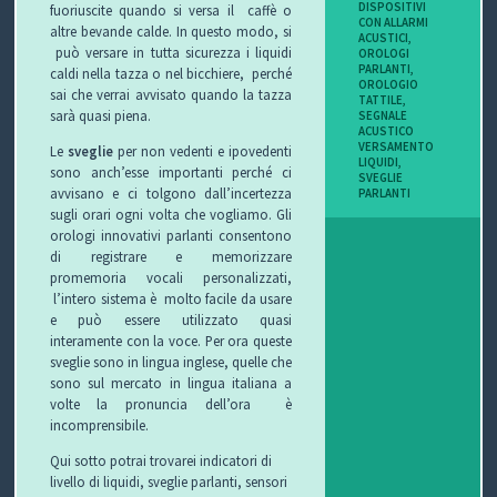
DISPOSITIVI
fuoriuscite quando si versa il caffè o
I
CON ALLARMI
altre bevande calde. In questo modo, si
ACUSTICI
,
può versare in tutta sicurezza i liquidi
OROLOGI
B
PARLANTI
,
caldi nella tazza o nel bicchiere, perché
OROLOGIO
sai che verrai avvisato quando la tazza
TATTILE
,
O
sarà quasi piena.
SEGNALE
ACUSTICO
VERSAMENTO
Le
sveglie
per non vedenti e ipovedenti
P
LIQUIDI
,
sono anch’esse importanti perché ci
SVEGLIE
avvisano e ci tolgono dall’incertezza
PARLANTI
E
sugli orari ogni volta che vogliamo. Gli
orologi innovativi parlanti consentono
R
di registrare e memorizzare
promemoria vocali personalizzati,
G
l’intero sistema è molto facile da usare
e può essere utilizzato quasi
L
interamente con la voce. Per ora queste
sveglie sono in lingua inglese, quelle che
I
sono sul mercato in lingua italiana a
volte la pronuncia dell’ora è
O
incomprensibile.
Qui sotto potrai trovarei indicatori di
C
livello di liquidi, sveglie parlanti, sensori