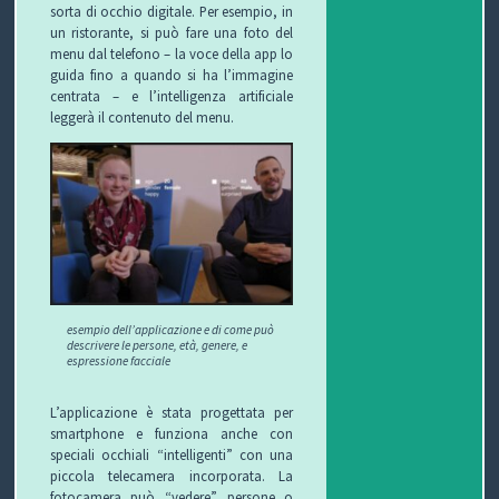
sorta di occhio digitale. Per esempio, in
C
un ristorante, si può fare una foto del
menu dal telefono – la voce della app lo
H
guida fino a quando si ha l’immagine
centrata – e l’intelligenza artificiale
I
leggerà il contenuto del menu.
&
R
I
C
E
esempio dell’applicazione e di come può
descrivere le persone, età, genere, e
espressione facciale
T
L’applicazione è stata progettata per
T
smartphone e funziona anche con
speciali occhiali “intelligenti” con una
E
piccola telecamera incorporata. La
fotocamera può “vedere” persone o