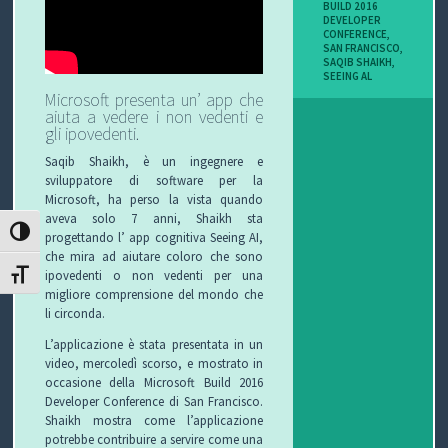
BUILD 2016
I
DEVELOPER
CONFERENCE
,
SAN FRANCISCO
,
B
SAQIB SHAIKH
,
SEEING AL
Microsoft presenta un’ app che
O
aiuta a vedere i non vedenti e
gli ipovedenti.
P
Saqib Shaikh, è un ingegnere e
E
sviluppatore di software per la
Microsoft, ha perso la vista quando
aveva solo 7 anni, Shaikh sta
R
ATTIVA/DISATTIVA ALTO CONTRASTO
progettando l’ app cognitiva Seeing AI,
che mira ad aiutare coloro che sono
G
ipovedenti o non vedenti per una
ATTIVA/DISATTIVA DIMENSIONE TESTO
migliore comprensione del mondo che
L
li circonda.
I
L’applicazione è stata presentata in un
video, mercoledì scorso, e mostrato in
O
occasione della Microsoft Build 2016
Developer Conference di San Francisco.
C
Shaikh mostra come l’applicazione
potrebbe contribuire a servire come una