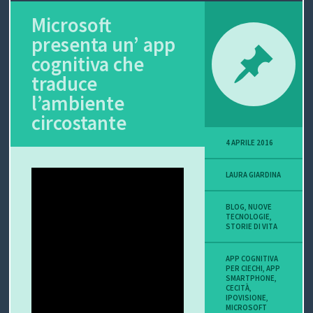
Microsoft
P
presenta un’ app
O
cognitiva che
V
traduce
l’ambiente
I
circostante
S
4 APRILE 2016
I
LAURA GIARDINA
O
BLOG
,
NUOVE
N
TECNOLOGIE
,
STORIE DI VITA
E
APP COGNITIVA
PER CIECHI
,
APP
SMARTPHONE
,
CECITÀ
,
IPOVISIONE
,
C
MICROSOFT