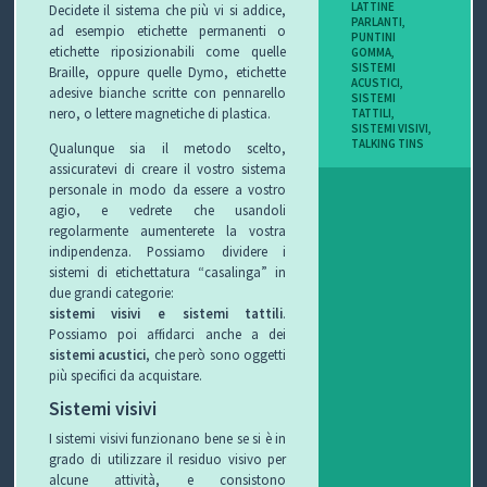
LATTINE
Decidete il sistema che più vi si addice,
I
PARLANTI
,
ad esempio etichette permanenti o
PUNTINI
etichette riposizionabili come quelle
GOMMA
,
B
SISTEMI
Braille, oppure quelle Dymo, etichette
ACUSTICI
,
adesive bianche scritte con pennarello
SISTEMI
O
nero, o lettere magnetiche di plastica.
TATTILI
,
SISTEMI VISIVI
,
TALKING TINS
Qualunque sia il metodo scelto,
P
assicuratevi di creare il vostro sistema
personale in modo da essere a vostro
E
agio, e vedrete che usandoli
regolarmente aumenterete la vostra
R
indipendenza. Possiamo dividere i
sistemi di etichettatura “casalinga” in
G
due grandi categorie:
sistemi visivi e sistemi tattili
.
L
Possiamo poi affidarci anche a dei
sistemi acustici
, che però sono oggetti
I
più specifici da acquistare.
Sistemi visivi
O
I sistemi visivi funzionano bene se si è in
C
grado di utilizzare il residuo visivo per
alcune attività, e consistono