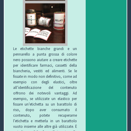
P
R
S
O
I
S
G
C
A
V
Le etichette bianche grandi e un
pennarello a punta grossa di colore
E
U
L
I
nero possono aiutare a creare etichette
per identificare farmaci, cassetti della
biancheria, vestiti ed alimenti. Se le
T
R
U
D
fissate in modo non definitivo, come ad
esempio con degli elastici, oltre
T
E
T
E
all’identificazione del contenuto
offrono dei notevoli vantaggi. Ad
O
Z
E
O
esempio, se utilizzate un elastico per
fissare un’etichetta su un barattolo di
S
Z
D
riso, dopo aver consumato il
contenuto, potete recuperarne
C
A
E
O
l’etichetta e metterla in un barattolo
vuoto insieme alle altre già utilizzate. È
U
G
G
N