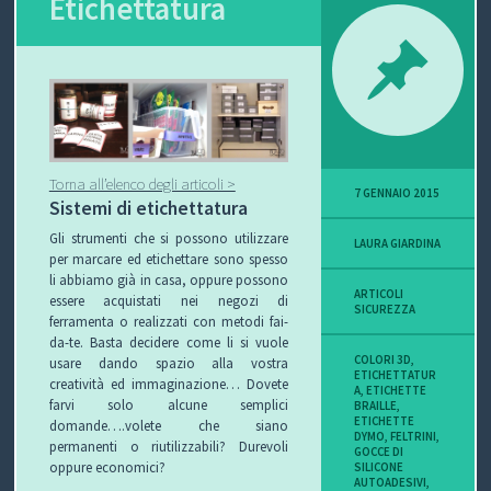
Etichettatura
P
O
V
I
Torna all’elenco degli articoli >
7 GENNAIO 2015
Sistemi di etichettatura
S
Gli strumenti che si possono utilizzare
LAURA GIARDINA
I
per marcare ed etichettare sono spesso
li abbiamo già in casa, oppure possono
O
ARTICOLI
essere acquistati nei negozi di
SICUREZZA
ferramenta o realizzati con metodi fai-
N
da-te. Basta decidere come li si vuole
COLORI 3D
,
usare dando spazio alla vostra
ETICHETTATUR
E
creatività ed immaginazione… Dovete
A
,
ETICHETTE
farvi solo alcune semplici
BRAILLE
,
ETICHETTE
domande….volete che siano
DYMO
,
FELTRINI
,
permanenti o riutilizzabili? Durevoli
GOCCE DI
oppure economici?
SILICONE
C
AUTOADESIVI
,