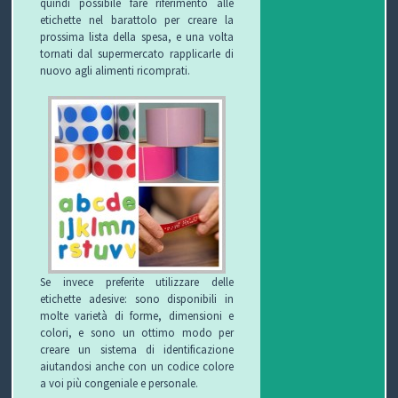
quindi possibile fare riferimento alle
etichette nel barattolo per creare la
O
L
G
E
prossima lista della spesa, e una volta
tornati dal supermercato rapplicarle di
L
I
E
W
nuovo agli alimenti ricomprati.
E
O
T
S
C
T
C
I
B
H
F
L
C
I
U
O
O
R
G
N
Se invece preferite utilizzare delle
etichette adesive: sono disponibili in
B
T
molte varietà di forme, dimensioni e
colori, e sono un ottimo modo per
creare un sistema di identificazione
I
A
aiutandosi anche con un codice colore
a voi più congeniale e personale.
T