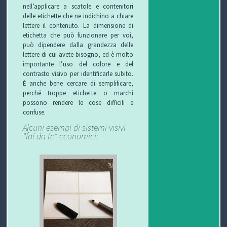
C
nell’applicare a scatole e contenitori
delle etichette che ne indichino a chiare
lettere il contenuto. La dimensione di
H
etichetta che può funzionare per voi,
può dipendere dalla grandezza delle
I
lettere di cui avete bisogno, ed è molto
importante l’uso del colore e del
&
contrasto visivo per identificarle subito.
È anche bene cercare di semplificare,
R
perché troppe etichette o marchi
possono rendere le cose difficili e
I
confuse.
Alcuni esempi di sistemi visivi
C
“fai da te” economici:
E
T
T
E