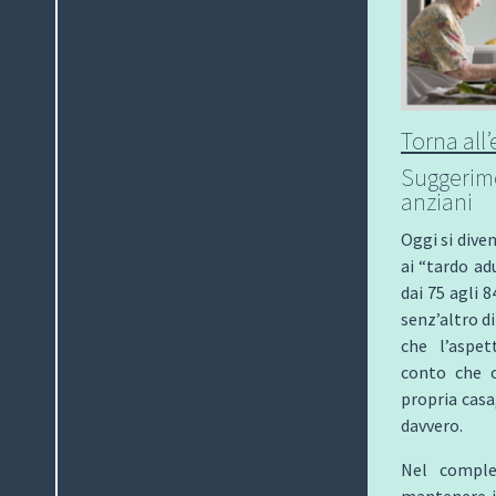
Torna all
Suggerim
anziani
Oggi si diven
ai “tardo adu
dai 75 agli 8
senz’altro d
che l’aspett
conto che o
propria casa,
davvero.
Nel comples
mantenere i 