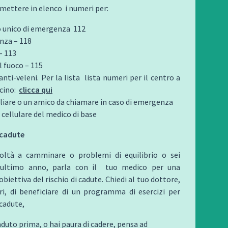
i mettere in elenco i numeri per:
unico di emergenza
112
nza – 118
– 113
el fuoco – 115
nti-veleni. Per la lista lista numeri per il centro a
icino:
clicca qui
liare o un amico da chiamare in caso di emergenza
e cellulare del medico di base
 cadute
icoltà a camminare o problemi di equilibrio o sei
’ultimo anno, parla con il
tuo medico per una
biettiva del rischio di cadute. Chiedi al tuo dottore,
ri, di beneficiare di un programma di esercizi per
 cadute,
aduto prima, o hai paura di cadere, pensa ad