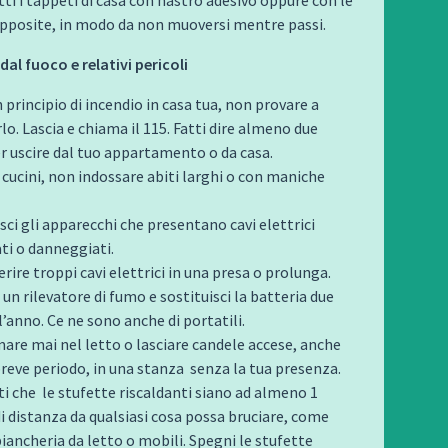
apposite, in modo da non muoversi mentre passi.
dal fuoco e relativi pericoli
n principio di incendio in casa tua, non provare a
o. Lascia e chiama il 115. Fatti dire almeno due
r uscire dal tuo appartamento o da casa.
cucini, non indossare abiti larghi o con maniche
sci gli apparecchi che presentano cavi elettrici
ati o danneggiati.
rire troppi cavi elettrici in una presa o prolunga.
 un rilevatore di fumo e sostituisci la batteria due
l’anno. Ce ne sono anche di portatili.
are mai nel letto o lasciare candele accese, anche
breve periodo, in una stanza
senza la tua presenza.
ti che
le stufette riscaldanti siano ad almeno 1
i distanza da qualsiasi cosa possa bruciare, come
iancheria da letto o mobili. Spegni le stufette