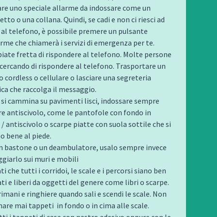
are uno speciale allarme da indossare come un
etto o una collana. Quindi, se cadi e non ci riesci ad
e al telefono, è possibile premere un pulsante
arme che chiamerà i servizi di emergenza per te.
iate fretta di rispondere al telefono. Molte persone
cercando di rispondere al telefono. Trasportare un
 cordless o cellulare o lasciare una segreteria
ica che raccolga il messaggio.
si cammina su pavimenti lisci, indossare sempre
re antiscivolo, come le pantofole con fondo in
 antiscivolo o scarpe piatte con suola sottile che si
o bene al piede.
un bastone o un deambulatore, usalo sempre invece
giarlo sui muri e mobili
ti che tutti i corridoi, le scale e i percorsi siano ben
ti e liberi da oggetti del genere come libri o scarpe.
imani e ringhiere quando sali e scendi le scale. Non
nare mai tappeti
in fondo o in cima alle scale.
tti i tappeti di casa con nastro adesivo oppure con le