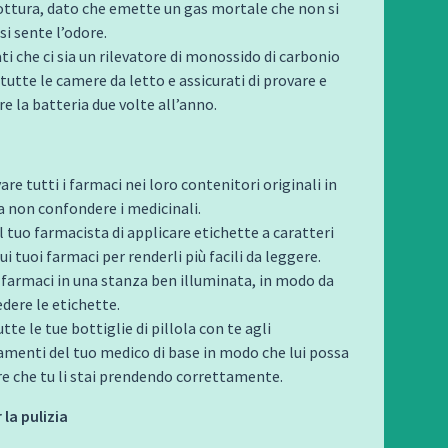
ottura, dato che emette un gas mortale che non si
si sente l’odore.
ti che ci sia un rilevatore di monossido di carbonio
 tutte le camere da letto e assicurati di provare e
re la batteria due volte all’anno.
re tutti i farmaci nei loro contenitori originali in
 non confondere i medicinali.
l tuo farmacista di applicare etichette a caratteri
ui tuoi farmaci per renderli più facili da leggere.
i farmaci in una stanza ben illuminata, in modo da
dere le etichette.
tte le tue bottiglie di pillola con te agli
menti del tuo medico di base in modo che lui possa
re che tu li stai prendendo correttamente.
 la pulizia