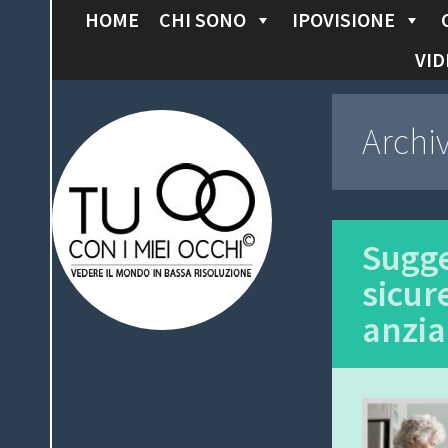
HOME
CHI SONO
IPOVISIONE
S
K
VID
I
P
Tu con i miei
Archi
T
O
occhi
C
O
N
Sugge
T
sicur
E
anzia
N
T