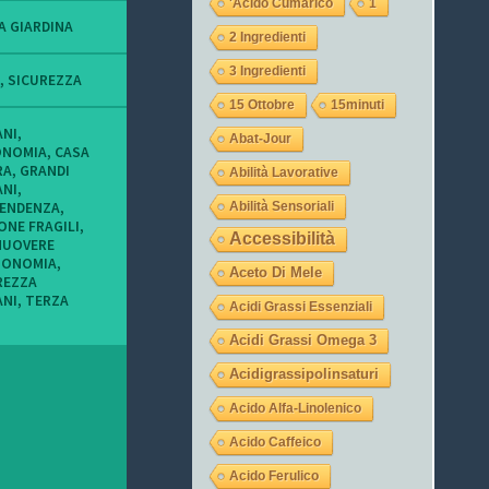
'acido Cumarico
1
o
o
o
f
f
f
A GIARDINA
2 Ingredienti
i
i
i
l
l
l
3 Ingredienti
o
o
o
,
SICUREZZA
d
d
d
15 Ottobre
15minuti
i
i
i
t
L
l
ANI
,
Abat-Jour
u
a
a
ONOMIA
,
CASA
c
u
j
RA
,
GRANDI
Abilità Lavorative
o
r
e
ANI
,
n
a
g
PENDENZA
,
Abilità Sensoriali
i
_
a
ONE FRAGILI
,
m
o
s
Accessibilità
UOVERE
i
c
u
TONOMIA
,
e
c
I
Aceto Di Mele
REZZA
i
h
n
ANI
,
TERZA
o
i
s
Acidi Grassi Essenziali
c
9
t
c
s
a
Acidi Grassi Omega 3
h
u
g
i
T
r
Acidigrassipolinsaturi
s
w
a
u
i
m
Acido Alfa-Linolenico
F
t
a
t
Acido Caffeico
c
e
Acido Ferulico
e
r