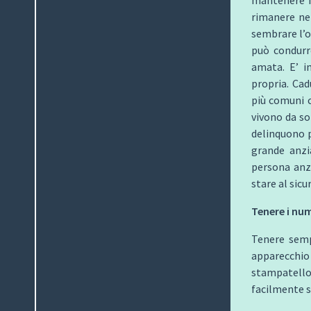
rimanere nel
sembrare l’o
può condurr
amata. E’ i
propria. Cad
più comuni c
vivono da so
delinquono p
grande anzi
persona anzi
stare al sicu
Tenere i num
Tenere semp
apparecchi
stampatell
facilmente s