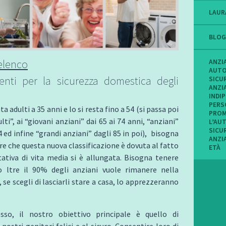
LAUR
BLOG
’elenco
ANZI
AUT
enti per la sicurezza domestica degli
SICU
ANZI
INDI
PERS
ta adulti a 35 anni e lo si resta fino a 54 (si passa poi
PROM
lti”, ai “giovani anziani” dai 65 ai 74 anni, “anziani”
L’AU
SICU
4 ed infine “grandi anziani” dagli 85 in poi), bisogna
ANZI
ire che questa nuova classificazione è dovuta al fatto
ETÀ
ativa di vita media si è allungata. Bisogna tenere
 ltre il 90% degli anziani vuole rimanere nella
 se scegli di lasciarli stare a casa, lo apprezzeranno
so, il nostro obiettivo principale è quello di
nostri genitori felici e al sicuro. Consentire loro di