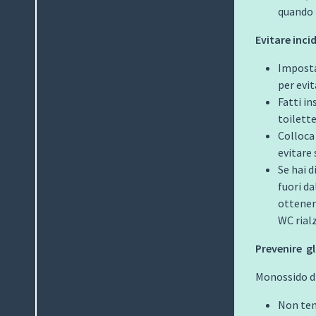
quando l
Evitare inci
Imposta
per evit
Fatti in
toilette
Colloca
evitare
Se hai d
fuori da
ottenere
WC rial
Prevenire
g
Monossido d
Non tent