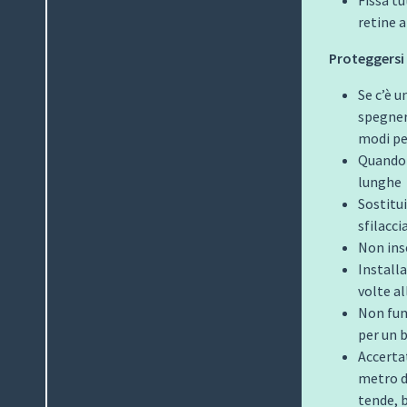
retine 
Proteggersi 
Se c’è u
spegnerl
modi pe
Quando 
lunghe
Sostitui
sfilacci
Non inse
Installa
volte al
Non fum
per un 
Accerta
metro d
tende,
b