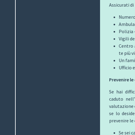
Assicurati d
Numero 
Ambula
Polizia 
Vigili d
Centro a
te più v
Un fami
Ufficio 
Prevenire le
Se hai diff
caduto nell
valutazione o
se lo deside
prevenire le
Se sei c