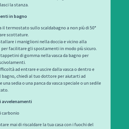
asci la stanza.
denti in bagno
 il termostato sullo scaldabagno a non più di 50°
are scottature.
stallare i maniglioni nella doccia e vicino alla
 per facilitare gli spostamenti in modo più sicuro.
 tappetini di gomma nella vasca da bagno per
 scivolamenti.
ifficoltà ad entrare e uscire dalla vasca o dentro e
l bagno, chiedi al tuo dottore per aiutarti ad
 una sedia o una panca da vasca speciale o un sedile
zato.
li avvelenamenti
i carbonio
are mai di riscaldare la tua casa con i fuochi del