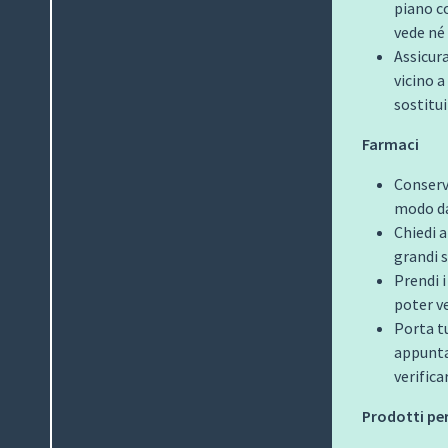
piano c
vede né 
Assicura
vicino a
sostitui
Farmaci
Conserva
modo da
Chiedi a
grandi s
Prendi 
poter ve
Porta tu
appunta
verifica
Prodotti per