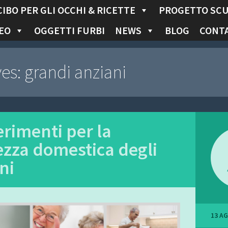
CIBO PER GLI OCCHI & RICETTE
PROGETTO SC
EO
OGGETTI FURBI
NEWS
BLOG
CONTA
ves:
grandi anziani
rimenti per la
ezza domestica degli
ni
13 A