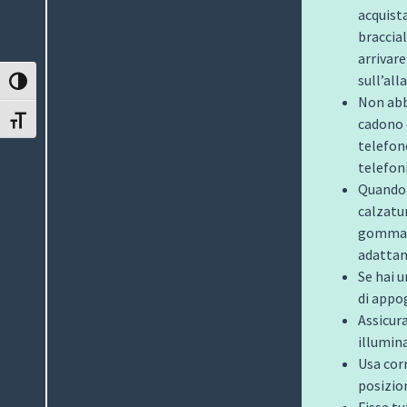
acquist
braccial
arrivar
sull’all
ATTIVA/DISATTIVA ALTO CONTRASTO
Non abb
cadono 
ATTIVA/DISATTIVA DIMENSIONE TESTO
telefono
telefon
Quando 
calzatu
gomma /
adattan
Se hai 
di appog
Assicura
illumina
Usa corr
posizio
Fissa tu