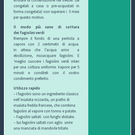
limitare la conservazione nel freezer. (se
congelati a casa o pre-acquistati in
O
L
G
E
forma congelata) non superare i 3 mesi
per questo motivo.
L
I
E
W
Il modo più sano di cottura
dei fagiolini verdi
E
O
T
S
Riempire il fondo di una pentola a
vapore con 2 centimetri di acqua.
C
T
In attesa che l’acqua arrivi a
ebollizione, risciacquare fagiolini. E
C
I
B
‘meglio cuocere i fagiolini verdi interi
per una cottura uniforme. Vapore per 5
H
F
L
C
minuti e conditeli con il vostro
condimento preferito.
I
U
O
O
Utilizzo rapido
– I fagiolini sono un ingrediente classico
R
G
N
nell’insalata nizzarda, un piatto di
insalata fredda francese, che combina
B
T
fagiolini al vapore con tonno e patate.
– Fagiolini saltati con funghi shiitake.
I
A
– Sui fagiolini saltati con aglio unire
una manciata di mandorle tritate.
T