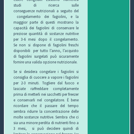
studi di ricerca sulle
conseguenze nutrizionali a seguito del
P
congelamento dei fagiolini, e la
maggior parte di questi mostrano la
R
S
capacità dei fagiolini di conservare le
preziose quantità di sostanze nutritive
O
I
S
per 3-6 mesi dopo il congelamento.
Se non si dispone di fagiolini freschi
G
C
A
V
disponibili per tutto l’anno, l’acquisto
di fagiolini surgelati può sicuramente
E
U
L
I
fornire una valida opzione nutrizionale.
Se si desidera congelare i fagiolini si
T
R
U
D
consiglia di cuocere a vapore i fagiolini
per 2-3 minuti. Togliere dal fuoco e
T
E
T
E
lasciate raffreddare completamente
prima di metterli nei sacchetti per freezer
O
Z
E
O
e conservarli nel congelatore. È bene
ricordare che il passare del tempo
S
Z
D
sembra ridurre la concentrazione delle
molte sostanze nutritive. Sembra che ci
C
A
E
O
sia una minore perdita di nutrienti fino a
3 mesi, si può decidere quindi di
U
G
G
N