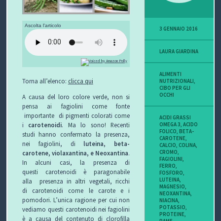
P
Ascolta l'articolo
3 GENNAIO 2016
O
LAURA GIARDINA
V
I
ALIMENTI
Torna all’elenco:
clicca qui
NUTRIZIONALI
,
CIBO PER GLI
S
OCCHI
A causa del loro colore verde, non si
pensa ai fagiolini come fonte
I
importante di pigmenti colorati come
ACIDI GRASSI
i
carotenoidi
. Ma lo sono! Recenti
OMEGA 3
,
ACIDO
FOLICO
,
BETA-
O
studi hanno confermato la presenza,
CAROTENE
,
nei fagiolini, di
luteina, beta-
CALCIO
,
COLINA
,
N
CROMO
,
carotene, violaxantina, e Neoxantina
.
FAGIOLINI
,
In alcuni casi, la presenza di
FERRO
,
E
questi carotenoidi è paragonabile
FOSFORO
,
LUTEINA
,
alla presenza in altri vegetali, ricchi
MAGNESIO
,
di carotenoidi come le carote e i
NEOXANTINA
,
pomodori. L’unica ragione per cui non
NIACINA
,
POTASSIO
,
vediamo questi carotenoidi nei fagiolini
C
PROTEINE
,
è a causa del contenuto di clorofilla
RAME
,