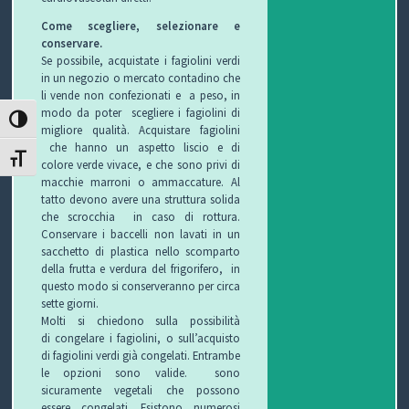
C
Come scegliere, selezionare e
conservare.
H
Se possibile, acquistate i fagiolini verdi
in un negozio o mercato contadino che
I
li vende non confezionati e a peso, in
modo da poter scegliere i fagiolini di
&
ATTIVA/DISATTIVA ALTO CONTRASTO
migliore qualità. Acquistare fagiolini
che hanno un aspetto liscio e di
R
ATTIVA/DISATTIVA DIMENSIONE TESTO
colore verde vivace, e che sono privi di
macchie marroni o ammaccature. Al
I
tatto devono avere una struttura solida
che scrocchia in caso di rottura.
C
Conservare i baccelli non lavati in un
sacchetto di plastica nello scomparto
E
della frutta e verdura del frigorifero, in
questo modo si conserveranno per circa
T
sette giorni.
Molti si chiedono sulla possibilità
di congelare i fagiolini, o sull’acquisto
T
di fagiolini verdi già congelati. Entrambe
le opzioni sono valide. sono
E
sicuramente vegetali che possono
essere congelati. Esistono numerosi