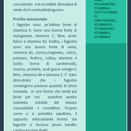
concentrato e le incredibili sfumature di
VIOLAXANTINA
,
I
VITAMINA A
verde che li contraddistinguono.
(SOTTO FORMA
DI
B
Profilo nutrizionale
CAROTENOIDI)
,
I fagiolini sono un’ottima fonte di
VITAMINA B1
,
VITAMINA B6 E
O
vitamina K. Sono una buona fonte di
VITAMINA E
,
manganese, vitamina C, fibre, acido
VITAMINA K
P
folico e vitamina B2. Inoltre, i fagiolini
sono una buona fonte di rame,
vitamina B1, cromo,magnesio, calcio,
E
potassio, fosforo, colina, vitamina A
(sotto forma di carotenoidi),
R
niacina, proteine, acidi grassi omega-3,
ferro, vitamina B6 e vitamina E. E’ stato
G
dimostrato che i fagiolini
contengono preziose quantità di silicio
L
minerale, in una forma che rende più
facile per noi assorbire questo
I
nutriente, solidale del tessuto
ossosolidale e connettivo. Proprio
O
come ci si potrebbe aspettare, il
supporto antiossidante fornito dai
C
fagiolini ci fornisce alcuni benefici
cardiovascolari diretti.