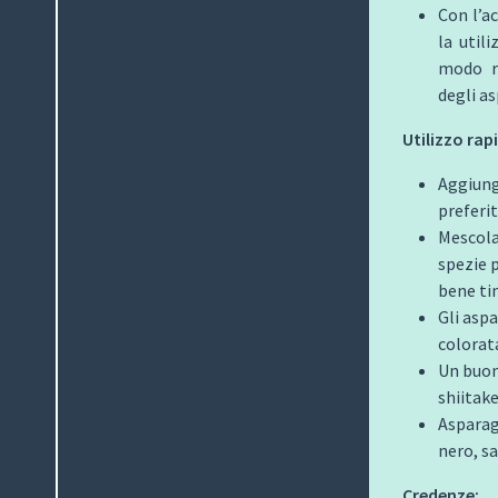
Con l’a
la util
modo re
degli as
Utilizzo rap
Aggiunge
preferit
Mescolar
spezie 
bene ti
Gli asp
colorat
Un buon 
shiitake
Asparag
nero, sa
Credenze: