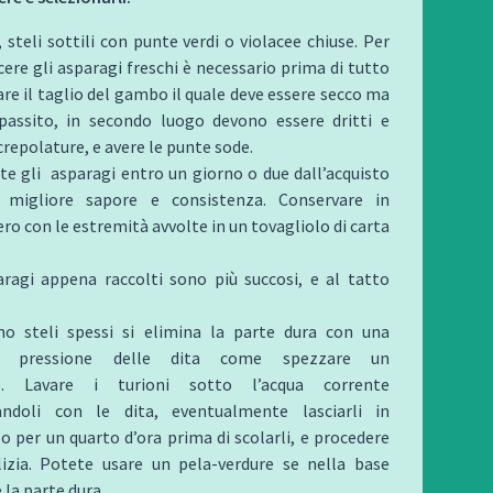
 steli sottili con punte verdi o violacee chiuse. Per
cere gli asparagi freschi è necessario prima di tutto
are il taglio del gambo il quale deve essere secco ma
assito, in secondo luogo devono essere dritti e
crepolature, e avere le punte sode.
ate gli asparagi entro un giorno o due dall’acquisto
 migliore sapore e consistenza. Conservare in
ero con le estremità avvolte in un tovagliolo di carta
aragi appena raccolti sono più succosi, e al tatto
.
o steli spessi si elimina la parte dura con una
ra pressione delle dita come spezzare un
no. Lavare i turioni sotto l’acqua corrente
andoli con le dita, eventualmente lasciarli in
 per un quarto d’ora prima di scolarli, e procedere
lizia. Potete usare un pela-verdure se nella base
 la parte dura.