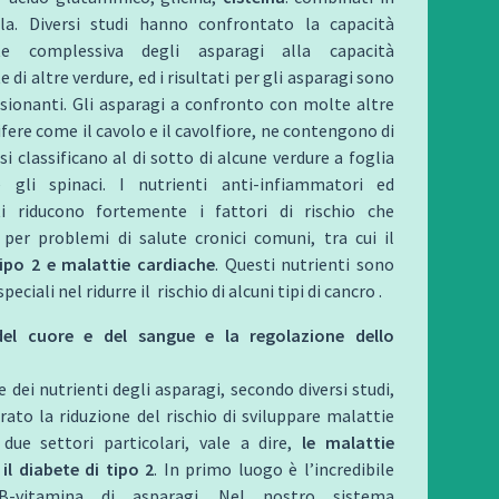
a. Diversi studi hanno confrontato la capacità
nte complessiva degli asparagi alla capacità
 di altre verdure, ed i risultati per gli asparagi sono
sionanti. Gli asparagi a confronto con molte altre
ifere come il cavolo e il cavolfiore, ne contengono di
si classificano al di sotto di alcune verdure a foglia
 gli spinaci. I nutrienti anti-infiammatori ed
ti riducono fortemente i fattori di rischio che
per problemi di salute cronici comuni, tra cui il
tipo 2 e malattie cardiache
. Questi nutrienti sono
eciali nel ridurre il rischio di alcuni tipi di cancro .
del cuore e del sangue e la regolazione dello
e dei nutrienti degli asparagi, secondo diversi studi,
to la riduzione del rischio di sviluppare malattie
due settori particolari, vale a dire,
le malattie
il diabete di tipo 2
. In primo luogo è l’incredibile
B-vitamina di asparagi. Nel nostro sistema