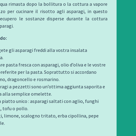
cqua rimasta dopo la bollitura o la cottura a vapore
izzo per cucinare il risotto agli asparagi, in questo
cupero le sostanze disperse durante la cottura
paragi.
ido:
te gli asparagi freddi alla vostra insalata
a.
e pasta fresca con asparagi, olio d’oliva e le vostre
preferite per la pasta. Soprattutto si accordano
mo, dragoncello e rosmarino.
aragi a pezzetti sono un’ottima aggiunta saporita e
a alla semplice omelette.
piatto unico : asparagi saltati con aglio, funghi
, tofu o pollo.
i, limone, scalogno tritato, erba cipollina, pepe
le.