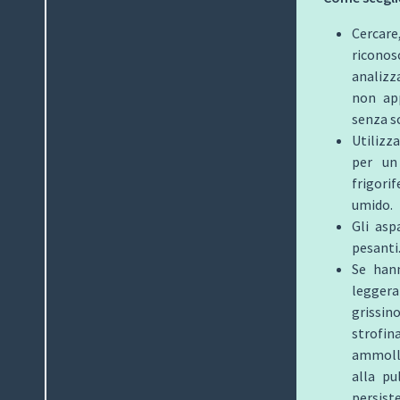
Cercare,
riconos
analizz
non app
senza s
Utilizz
per un
frigorif
umido.
Gli asp
pesanti
Se hann
legge
grissi
strofin
ammollo
alla pu
persiste