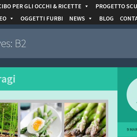
CIBO PER GLI OCCHI & RICETTE
PROGETTO SC
EO
OGGETTI FURBI
NEWS
BLOG
CONTA
ves:
B2
agi
9 MA