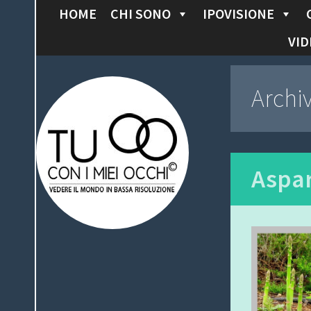
HOME
CHI SONO
IPOVISIONE
S
K
VID
I
P
Tu con i miei
Archi
T
O
occhi
C
O
N
Aspar
T
E
N
T