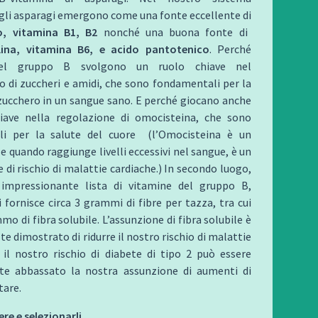
gli asparagi emergono come una fonte eccellente di
o, vitamina B1, B2
nonché una buona fonte di
lina, vitamina B6, e acido pantotenico
. Perché
del gruppo B svolgono un ruolo chiave nel
 di zuccheri e amidi, che sono fondamentali per la
zucchero in un sangue sano. E perché giocano anche
iave nella regolazione di omocisteina, che sono
li per la salute del cuore (l’Omocisteina è un
e quando raggiunge livelli eccessivi nel sangue, è un
e di rischio di malattie cardiache.) In secondo luogo,
impressionante lista di vitamine del gruppo B,
i fornisce circa 3 grammi di fibre per tazza, tra cui
mo di fibra solubile. L’assunzione di fibra solubile è
te dimostrato di ridurre il nostro rischio di malattie
 il nostro rischio di diabete di tipo 2 può essere
e abbassato la nostra assunzione di aumenti di
tare.
re e selezionarli.