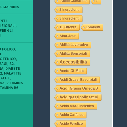
'acido Cumarico
1
o
o
o
f
f
f
A GIARDINA
2 Ingredienti
i
i
i
l
l
l
3 Ingredienti
o
o
o
ENTI
d
d
d
IZIONALI
,
15 Ottobre
15minuti
i
i
i
PER GLI
t
L
l
I
Abat-Jour
u
a
a
c
u
j
Abilità Lavorative
o
r
e
O FOLICO
,
n
a
g
O
Abilità Sensoriali
i
_
a
OTENICO
,
m
o
s
Accessibilità
RAGI
,
B2
,
i
c
u
NA
,
DIABETE
e
c
I
Aceto Di Mele
 2
,
MALATTIE
i
h
n
IACHE
,
o
i
s
Acidi Grassi Essenziali
INA
,
VITAMINA
c
9
t
ITAMINA B6
c
s
a
Acidi Grassi Omega 3
h
u
g
i
T
r
Acidigrassipolinsaturi
s
w
a
u
i
m
Acido Alfa-Linolenico
F
t
a
t
Acido Caffeico
c
e
Acido Ferulico
e
r