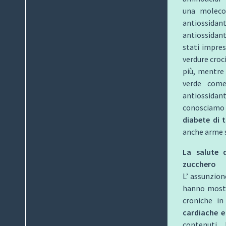
una molecol
antiossida
antiossidante
stati impres
verdure croc
più, mentre 
verde come
antiossidan
conosciamo 
diabete di 
anche arme sp
La salute 
zucchero
L’ assunzion
hanno mostra
croniche in 
cardiache e 
contenuti 