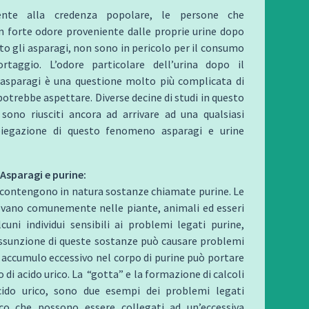
ente alla credenza popolare, le persone che
n forte odore proveniente dalle proprie urine dopo
o gli asparagi, non sono in pericolo per il consumo
rtaggio. L’odore particolare dell’urina dopo il
asparagi è una questione molto più complicata di
 potrebbe aspettare. Diverse decine di studi in questo
ono riusciti ancora ad arrivare ad una qualsiasi
piegazione di questo fenomeno asparagi e urine
Asparagi e purine:
 contengono in natura sostanze chiamate purine. Le
rovano comunemente nelle piante, animali ed esseri
cuni individui sensibili ai problemi legati purine,
assunzione di queste sostanze può causare problemi
n accumulo eccessivo nel corpo di purine può portare
 di acido urico. La “gotta” e la formazione di calcoli
cido urico, sono due esempi dei problemi legati
rico che possono essere collegati ad un’eccessiva