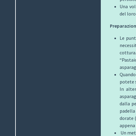
Una vol
del lor
Preparazion
Le punt
neces
cottura
“Pastai
asparag
Quando s
potete s
In alte
asparag
dalla p
padella
dorate (
appena 
Un meto