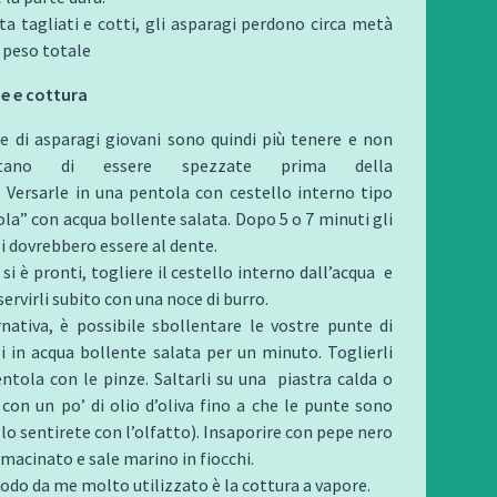
ta tagliati e cotti, gli asparagi perdono circa metà
o peso totale
e e cottura
e di asparagi giovani sono quindi più tenere e non
sitano di essere spezzate prima della
. Versarle in una pentola con cestello interno tipo
ola” con acqua bollente salata. Dopo 5 o 7 minuti gli
i dovrebbero essere al dente.
i è pronti, togliere il cestello interno dall’acqua e
ervirli subito con una noce di burro.
rnativa, è possibile sbollentare le vostre punte di
i in acqua bollente salata per un minuto. Toglierli
entola con le pinze. Saltarli su una piastra calda o
 con un po’ di olio d’oliva fino a che le punte sono
lo sentirete con l’olfatto). Insaporire con pepe nero
macinato e sale marino in fiocchi.
do da me molto utilizzato è la cottura a vapore.