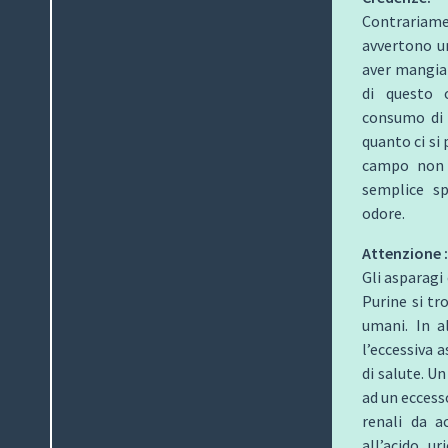
Contrariam
avvertono u
aver mangiat
di questo o
consumo di 
quanto ci si
campo non s
semplice s
odore.
Attenzione :
Gli asparagi
Purine si t
umani. In al
l’eccessiva 
di salute. U
ad un eccesso
renali da a
all’acido u