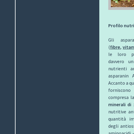
Profilo nutr
Gli aspar
(
fibre
,
vita
le loro p
davvero un
nutrienti 
asparanin A
Accanto a qu
forniscono
compresa l
minerali di
nutritive a
quantità i
degli antios
aminoacidi 