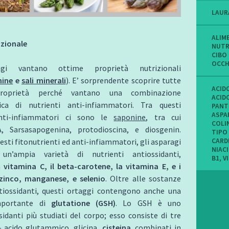
LAUR
ALIM
izionale
NUTR
CIBO 
OCCH
agi vantano ottime proprietà nutrizionali
mine
e
sali minerali
). E’ sorprendente scoprire tutte
ACID
roprietà perché vantano una combinazione
ACID
ica di nutrienti anti-infiammatori. Tra questi
PANT
ASPA
anti-infiammatori ci sono le
saponine
, tra cui
COLI
, Sarsasapogenina, protodioscina, e diosgenin.
TIPO
esti fitonutrienti ed anti-infiammatori, gli asparagi
CARD
NIAC
 un’ampia varietà di nutrienti antiossidanti,
B1
,
V
a
vitamina C, il beta-carotene, la vitamina E, e i
 zinco, manganese, e selenio
. Oltre alle sostanze
ntiossidanti, questi ortaggi contengono anche una
mportante di
glutatione (GSH)
. Lo GSH è uno
sidanti più studiati del corpo; esso consiste di tre
– acido glutammico, glicina,
cisteina
. combinati in