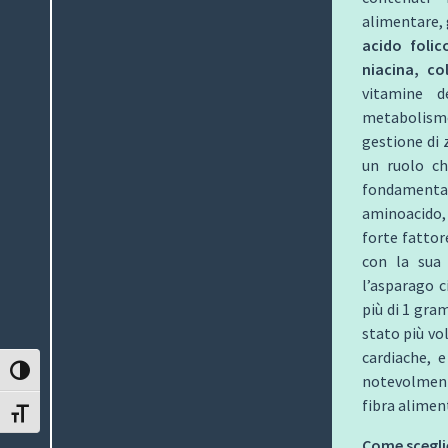
alimentare, 
acido folic
niacina, co
vitamine 
metabolismo
gestione di 
un ruolo ch
fondamenta
aminoacido, 
forte fattor
con la sua 
l’asparago c
più di 1 gram
stato più vol
cardiache, e
ATTIVA/DISATTIVA ALTO CONTRASTO
notevolment
fibra alimen
ATTIVA/DISATTIVA DIMENSIONE TESTO
Come sceglie