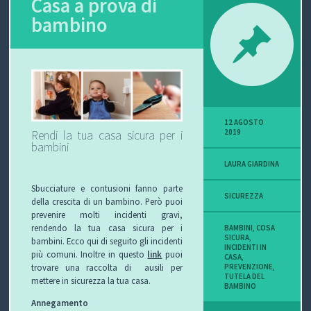
Casa a prova di
bambino
P
O
V
I
12 AGOSTO
S
2019
Rendi la tua casa sicura per i
bambini
I
LAURA GIARDINA
O
Sbucciature e contusioni fanno parte
SICUREZZA
della crescita di un bambino. Però puoi
N
prevenire molti incidenti gravi,
rendendo la tua casa sicura per i
BAMBINI
,
COSA
SICURA
,
E
bambini. Ecco qui di seguito gli incidenti
INCIDENTI IN
più comuni. Inoltre in questo
link
puoi
CASA
,
PREVENZIONE
,
trovare una raccolta di ausili per
TUTELA DEL
mettere in sicurezza la tua casa.
BAMBINO
C
Annegamento