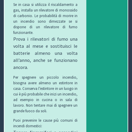
Se in casa si utilizza il riscaldamento a
gas, installa un rilevatore di monossido
O
L
G
E
di carbonio. Le probabilità di morire in
un incendio sono dimezzate se si
L
I
E
W
dispone di un rilevatore di fumo
funzionante.
E
O
T
S
Prova i rilevatori di fumo una
volta al mese e sostituisci le
C
T
batterie almeno una volta
C
I
B
all’anno, anche se funzionano
ancora.
H
F
L
C
Per spegnere un piccolo incendio,
I
U
O
O
bisogna avere almeno un estintore in
casa. Conserva l’estintore in un luogo in
R
G
N
cui è più probabile che inizi un incendio,
ad esempio in cucina o in sala di
B
T
lavoro. Non tentare mai di spegnere un
grande fuoco da soli.
I
A
Puoi prevenire le cause più comuni di
incendi domestici:
T