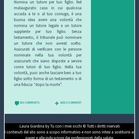
Nomina un tutore per tuo figlio. Nel
malaugurato caso in cui qualcosa
accada a te o al tuo coniuge, è una
buona idea avere una volontà che
nomina un tutore legale e un tutore
supplente per tuo figlio. Senza
testamento, il tribunale può nominare
un tutore che non avresti scelto.
Assicurati di verificare con le persone
nominate nella tua volontà per
assicurarti che siano disposte a servire
come tutori di tuo figlio. Nella tua
volontà, puoi anche lasciare beni a tuo
figlio sotto forma di un testamento o di
una fiducia “dopo la morte”.
NO COMMENTS
ADD A COMMENT
Laura Giardina by Tu con i miei occhi © Tutti i diritti riservati
I contenuti del sito sono a scopo informativo e non sono intesi a sostituirsi ai
pareri e alle indicazioni dei professionisti della salute.