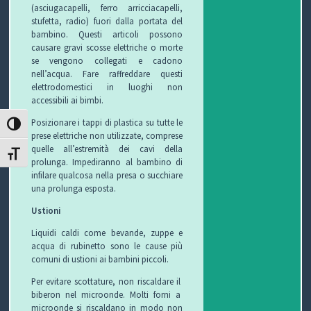
(asciugacapelli, ferro arricciacapelli,
stufetta, radio) fuori dalla portata del
bambino. Questi articoli possono
causare gravi scosse elettriche o morte
se vengono collegati e cadono
nell’acqua. Fare raffreddare questi
elettrodomestici in luoghi non
accessibili ai bimbi.
Posizionare i tappi di plastica su tutte le
ATTIVA/DISATTIVA ALTO CONTRASTO
prese elettriche non utilizzate, comprese
quelle all’estremità dei cavi della
ATTIVA/DISATTIVA DIMENSIONE TESTO
prolunga. Impediranno al bambino di
infilare qualcosa nella presa o succhiare
una prolunga esposta.
Ustioni
Liquidi caldi come bevande, zuppe e
acqua di rubinetto sono le cause più
comuni di ustioni ai bambini piccoli.
Per evitare scottature, non riscaldare il
biberon nel microonde. Molti forni a
microonde si riscaldano in modo non