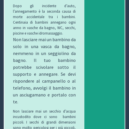
I
Dopo gli incidente d’auto,
l’annegamento è la seconda causa di
morte accidentale tra i bambini.
B
Centinaia di bambini annegano ogni
anno in vasche da bagno, WC, secchi,
O
piscine e vasche idromassaggio.
Non lasciare mai un bambino da
P
solo in una vasca da bagno,
E
nemmeno in un seggiolino da
bagno. Il tuo bambino
R
potrebbe scivolare sotto il
supporto e annegare. Se devi
G
rispondere al campanello o al
L
telefono, avvolgi il bambino in
un asciugamano e portalo con
I
te.
O
Non lasciare mai un secchio d’acqua
incustodito dove ci sono bambini
C
piccoli. I secchi di grandi dimensioni
sono molto pericolosi per i più piccoli,