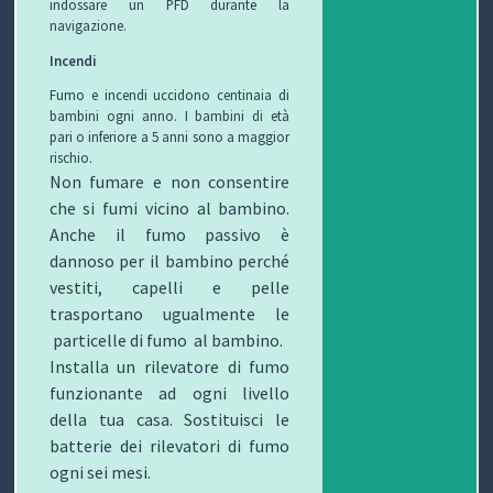
indossare un PFD durante la
navigazione.
P
Incendi
R
S
Fumo e incendi uccidono centinaia di
bambini ogni anno. I bambini di età
O
I
S
pari o inferiore a 5 anni sono a maggior
rischio.
G
C
A
V
Non fumare e non consentire
che si fumi vicino al bambino.
E
U
L
I
Anche il fumo passivo è
dannoso per il bambino perché
T
R
U
D
vestiti, capelli e pelle
T
E
T
E
trasportano ugualmente le
particelle di fumo al bambino.
O
Z
E
O
Installa un rilevatore di fumo
funzionante ad ogni livello
S
Z
D
della tua casa. Sostituisci le
C
A
E
O
batterie dei rilevatori di fumo
ogni sei mesi.
U
G
G
N