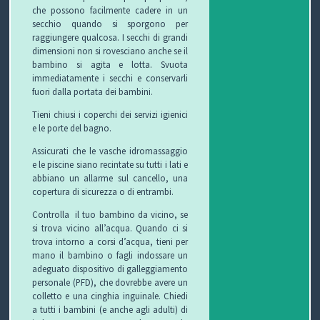
C
che possono facilmente cadere in un
secchio quando si sporgono per
H
raggiungere qualcosa. I secchi di grandi
dimensioni non si rovesciano anche se il
bambino si agita e lotta. Svuota
I
immediatamente i secchi e conservarli
fuori dalla portata dei bambini.
&
Tieni chiusi i coperchi dei servizi igienici
R
e le porte del bagno.
I
Assicurati che le vasche idromassaggio
e le piscine siano recintate su tutti i lati e
abbiano un allarme sul cancello, una
C
copertura di sicurezza o di entrambi.
E
Controlla il tuo bambino da vicino, se
si trova vicino all’acqua. Quando ci si
T
trova intorno a corsi d’acqua, tieni per
mano il bambino o fagli indossare un
T
adeguato dispositivo di galleggiamento
personale (PFD), che dovrebbe avere un
E
colletto e una cinghia inguinale. Chiedi
a tutti i bambini (e anche agli adulti) di