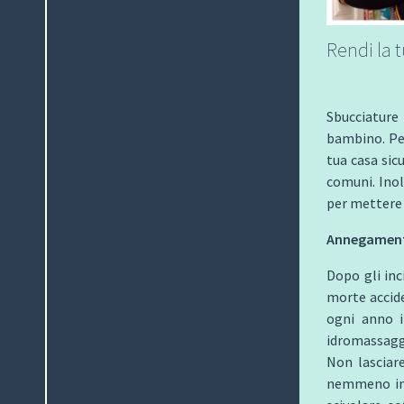
Rendi la 
Sbucciature
bambino. Per
tua casa sicu
comuni. Inol
per mettere 
Annegamen
Dopo gli inc
morte accide
ogni anno i
idromassagg
Non lasciar
nemmeno in 