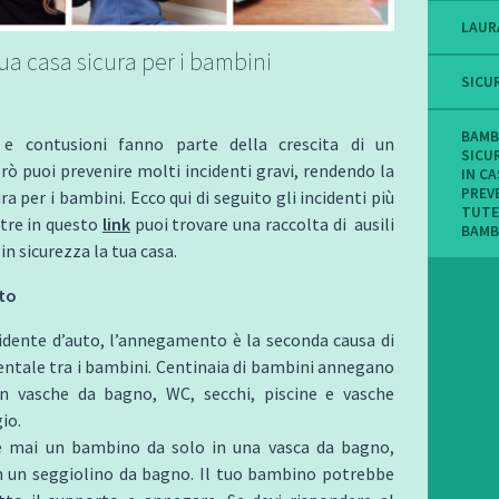
LAUR
tua casa sicura per i bambini
SICU
BAMB
 e contusioni fanno parte della crescita di un
SICU
ò puoi prevenire molti incidenti gravi, rendendo la
IN C
PREV
ra per i bambini. Ecco qui di seguito gli incidenti più
TUTE
tre in questo
link
puoi trovare una raccolta di ausili
BAMB
in sicurezza la tua casa.
to
idente d’auto, l’annegamento è la seconda causa di
ntale tra i bambini. Centinaia di bambini annegano
n vasche da bagno, WC, secchi, piscine e vasche
io.
e mai un bambino da solo in una vasca da bagno,
un seggiolino da bagno. Il tuo bambino potrebbe