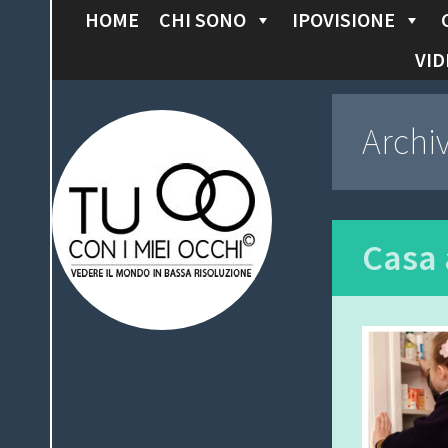
HOME
CHI SONO
IPOVISIONE
S
K
VID
I
P
Tu con i miei
Archi
T
O
occhi
C
O
N
Casa 
T
E
N
T