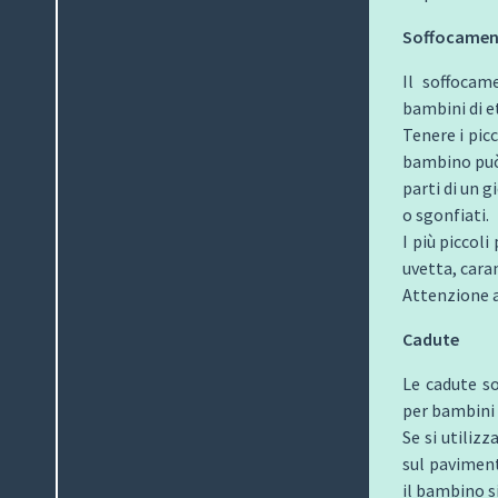
Soffocame
Il soffocam
bambini di et
Tenere i pic
bambino può 
parti di un g
o sgonfiati.
I più piccol
uvetta, cara
Attenzione a
Cadute
Le cadute so
per bambini d
Se si utiliz
sul paviment
il bambino s