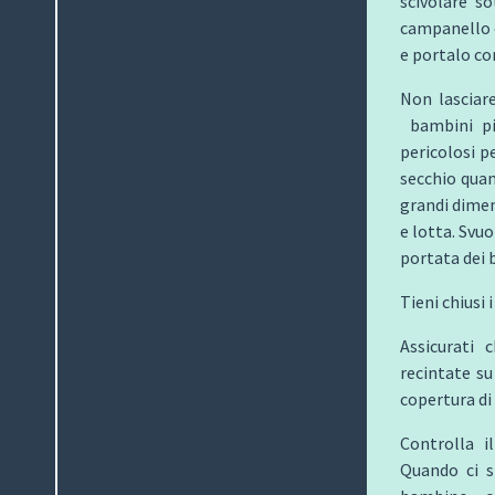
scivolare s
campanello o
e portalo co
Non lasciar
bambini pic
pericolosi p
secchio quan
grandi dimen
e lotta. Svu
portata dei 
Tieni chiusi 
Assicurati 
recintate su
copertura di
Controlla il
Quando ci s