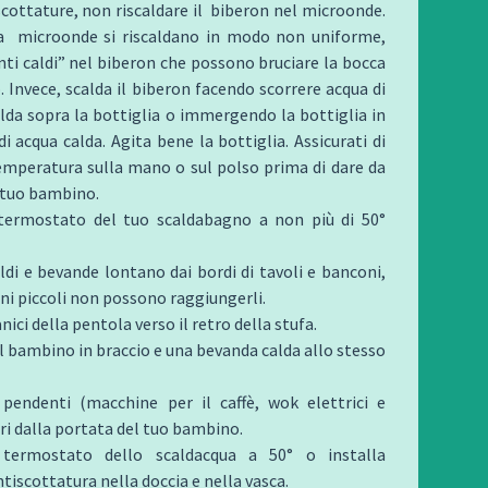
scottature, non riscaldare il biberon nel microonde.
 a microonde si riscaldano in modo non uniforme,
ti caldi” nel biberon che possono bruciare la bocca
 Invece, scalda il biberon facendo scorrere acqua di
lda sopra la bottiglia o immergendo la bottiglia in
di acqua calda. Agita bene la bottiglia. Assicurati di
emperatura sulla mano o sul polso prima di dare da
 tuo bambino.
 termostato del tuo scaldabagno a non più di 50°
aldi e bevande lontano dai bordi di tavoli e banconi,
ni piccoli non possono raggiungerli.
ici della pentola verso il retro della stufa.
l bambino in braccio e una bevanda calda allo stesso
i pendenti (macchine per il caffè, wok elettrici e
ri dalla portata del tuo bambino.
 termostato dello scaldacqua a 50° o installa
ntiscottatura nella doccia e nella vasca.