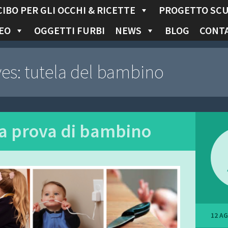
CIBO PER GLI OCCHI & RICETTE
PROGETTO SC
EO
OGGETTI FURBI
NEWS
BLOG
CONTA
ves:
tutela del bambino
a prova di bambino
12 A