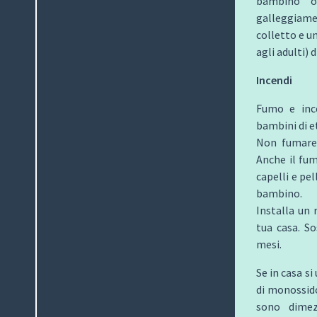
bambino o 
galleggiam
colletto e un
agli adulti)
Incendi
Fumo e ince
bambini di et
Non fumare 
Anche il fum
capelli e pe
bambino.
Installa un 
tua casa. So
mesi.
Se in casa si
di monossido
sono dimez