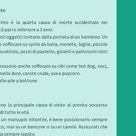
nto
ento è la quarta causa di morte accidentale nei
à pari o inferiore a 3 anni.
coli oggetti lontano dalla portata di un bambino. Un
soffocare su spille da balia, monete, biglie, piccole
iocattolo, pezzi di pastello, gioielli e palloncini rotti
i possono anche soffocare su cibi come hot dog, noci,
melle dure, carote crude, uva e popcorn.
lle pile a bottone
no la principale causa di visite al pronto soccorso
i tutte le età.
za un marsupio infantile, è bene posizionarlo sempre
o, mai su un bancone o su un tavolo. Assicurati che
ia sempre legato.