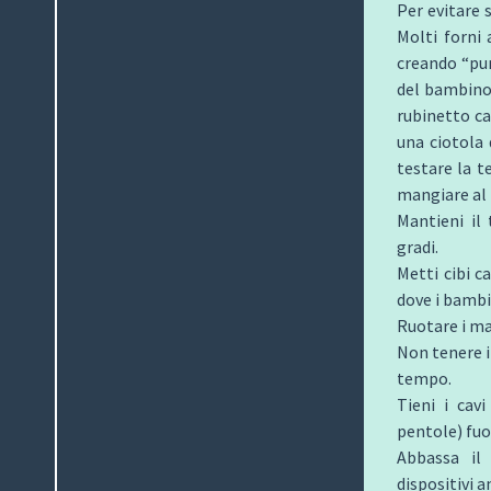
Per evitare 
Molti forni
creando “pun
del bambino.
rubinetto ca
una ciotola 
testare la t
mangiare al
Mantieni il
gradi.
Metti cibi c
dove i bambi
Ruotare i man
Non tenere i
tempo.
Tieni i cav
pentole) fuo
Abbassa il
dispositivi a