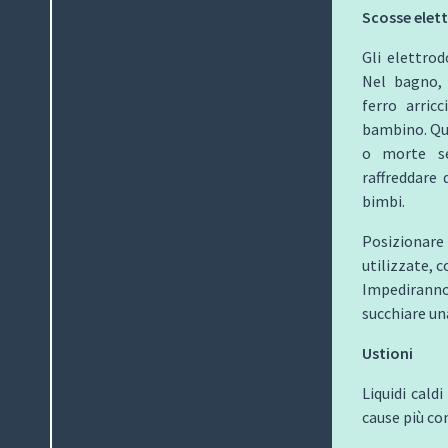
Scosse elett
Gli elettro
Nel bagno, 
ferro arricc
bambino. Que
o morte se
raffreddare 
bimbi.
Posizionare 
utilizzate, 
Impediranno
succhiare un
Ustioni
Liquidi cald
cause più com