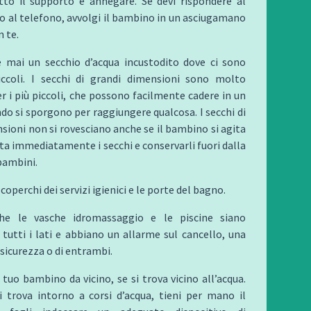
otto il supporto e annegare. Se devi rispondere al
 al telefono, avvolgi il bambino in un asciugamano
n te.
e mai un secchio d’acqua incustodito dove ci sono
coli. I secchi di grandi dimensioni sono molto
er i più piccoli, che possono facilmente cadere in un
do si sporgono per raggiungere qualcosa. I secchi di
sioni non si rovesciano anche se il bambino si agita
ota immediatamente i secchi e conservarli fuori dalla
bambini.
i coperchi dei servizi igienici e le porte del bagno.
che le vasche idromassaggio e le piscine siano
 tutti i lati e abbiano un allarme sul cancello, una
 sicurezza o di entrambi.
 tuo bambino da vicino, se si trova vicino all’acqua.
i trova intorno a corsi d’acqua, tieni per mano il