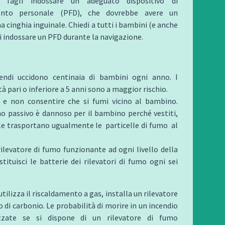
fagli indossare un adeguato dispositivo di
ento personale (PFD), che dovrebbe avere un
a cinghia inguinale. Chiedi a tutti i bambini (e anche
 di indossare un PFD durante la navigazione.
ndi uccidono centinaia di bambini ogni anno. I
à pari o inferiore a 5 anni sono a maggior rischio.
e non consentire che si fumi vicino al bambino.
o passivo è dannoso per il bambino perché vestiti,
lle trasportano ugualmente le particelle di fumo al
rilevatore di fumo funzionante ad ogni livello della
stituisci le batterie dei rilevatori di fumo ogni sei
 utilizza il riscaldamento a gas, installa un rilevatore
 di carbonio. Le probabilità di morire in un incendio
zate se si dispone di un rilevatore di fumo