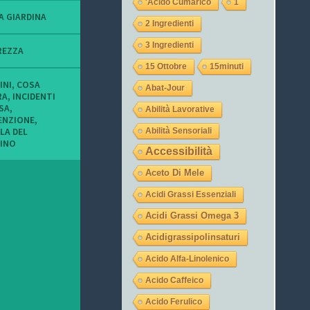
'acido Cumarico
1
o
o
o
f
f
f
A GIARDINA
2 Ingredienti
i
i
i
l
l
l
3 Ingredienti
o
o
o
REZZA
d
d
d
15 Ottobre
15minuti
i
i
i
t
L
l
INI
,
COSA
Abat-Jour
u
a
a
RA
,
INCIDENTI
c
u
j
ASA
,
Abilità Lavorative
o
r
e
ENZIONE
,
n
a
g
LA DEL
Abilità Sensoriali
i
_
a
INO
m
o
s
Accessibilità
i
c
u
e
c
I
Aceto Di Mele
i
h
n
o
i
s
Acidi Grassi Essenziali
c
9
t
c
s
a
Acidi Grassi Omega 3
h
u
g
i
T
r
Acidigrassipolinsaturi
s
w
a
u
i
m
Acido Alfa-Linolenico
F
t
a
t
Acido Caffeico
c
e
Acido Ferulico
e
r