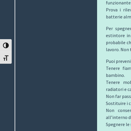
funzionante
Prova i ril
batterie alm
Per spegner
estintore in
probabile ch
ATTIVA/DISATTIVA ALTO CONTRASTO
lavoro. Non 
ATTIVA/DISATTIVA DIMENSIONE TESTO
Puoi preveni
Tenere fiam
bambino.
Tenere mobi
radiatori e c
Non far passa
Sostituire i 
Non conser
all’interno d
Spegnere le 