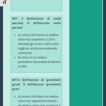
ATTIVA/DISATTIVA DIMENSIONE TESTO
C
H
ART. 3 (Definizione di ciechi
I
parziali) Si definiscono ciechi
parziali:
&
a) coloro ché hanno un residuo
visivo non superiore a 1/20 in
R
entrambi gli occhi o nell’occhio
migliore, anche con eventuale
I
correzione.
b) coloro il cui residuo
C
perimetrico binoculare è inferiore
al 10%
E
T
ART.4 (Definizione di ipovedenti
gravi).
Si definiscono ipovedenti
T
gravi:
a) coloro che hanno un residuo
E
visivo non superiore he hanno
un residuo visivo non superiore a