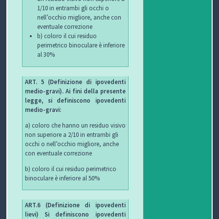
1/10 in entrambi gli occhi o
nell’occhio migliore, anche con
P
eventuale correzione
b) coloro il cui residuo
R
S
perimetrico binoculare è inferiore
al 30%
O
I
S
G
C
A
V
ART. 5 (Definizione di ipovedenti
medio-gravi).
Ai fini della presente
E
U
L
I
legge, si definiscono ipovedenti
medio-gravi:
T
R
U
D
a) coloro che hanno un residuo visivo
non superiore a 2/10 in entrambi gli
T
E
T
E
occhi o nell’occhio migliore, anche
con eventuale correzione
O
Z
E
O
b) coloro il cui residuo perimetrico
S
Z
D
binoculare è inferiore al 50%
C
A
E
O
ART.6 (Definizione di ipovedenti
lievi) Si definiscono ipovedenti
U
G
G
N