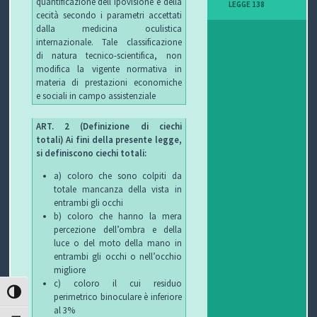
quantificazione dell’ipovisione e della
LEGGE 138
I
cecità secondo i parametri accettati
dalla medicina oculistica
B
internazionale. Tale classificazione
di natura tecnico-scientifica, non
modifica la vigente normativa in
O
materia di prestazioni economiche
e sociali in campo assistenziale
P
ART. 2 (Definizione di ciechi
E
totali) Ai fini della presente legge,
si definiscono ciechi totali:
R
a) coloro che sono colpiti da
G
totale mancanza della vista in
entrambi gli occhi
L
b) coloro che hanno la mera
percezione dell’ombra e della
I
luce o del moto della mano in
entrambi gli occhi o nell’occhio
O
migliore
c) coloro il cui residuo
ATTIVA/DISATTIVA ALTO CONTRASTO
C
perimetrico binoculare è inferiore
al 3%