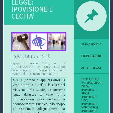
LEGGE:
IPOVISIONE E
P
CECITA’
O
V
I
28 MAGGIO 2015
S
IPOVISIONE e CECITÀ
LAURA GIARDINA
I
Legge 3 aprile 2001, n. 138
Classificazione e quantificazione
O
ASPETTI LEGALI
delle minorazioni visive e norme in
materia di accertamenti oculistici
N
CECITÀ
,
CIECHI
ART. 1 (Campo di applicazione)
[Si
PARZIALI
,
CIECHI
veda anche la modifica in calce del
TOTALI
,
E
Ministero della Salute] La presente
IPOVEDENTI
GRAVI
,
legge definisce le varie forme
IPOVEDENTI
di minorazioni visive meritevoli di
LIEVI
,
riconoscimento giuridico, allo scopo
IPOVEDENTI
MEDIO-GRAVI
,
C
di disciplinare adeguatamente la
IPOVISIONE
,