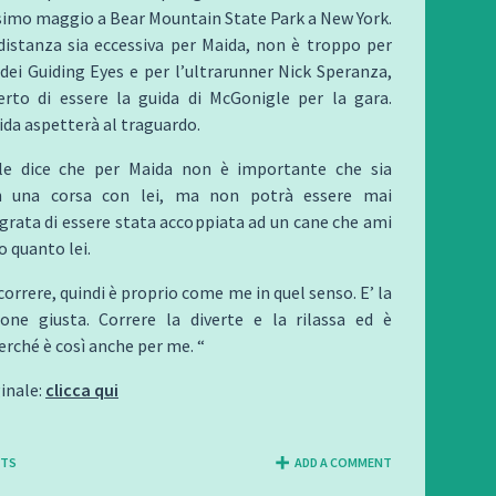
ssimo maggio a Bear Mountain State Park a New York.
distanza sia eccessiva per Maida, non è troppo per
 dei Guiding Eyes e per l’ultrarunner Nick Speranza,
ferto di essere la guida di McGonigle per la gara.
ida aspetterà al traguardo.
le dice che per Maida non è importante che sia
in una corsa con lei, ma non potrà essere mai
rata di essere stata accoppiata ad un cane che ami
o quanto lei.
orrere, quindi è proprio come me in quel senso. E’ la
one giusta. Correre la diverte e la rilassa ed è
erché è così anche per me. “
ginale:
clicca qui
NTS
ADD A COMMENT