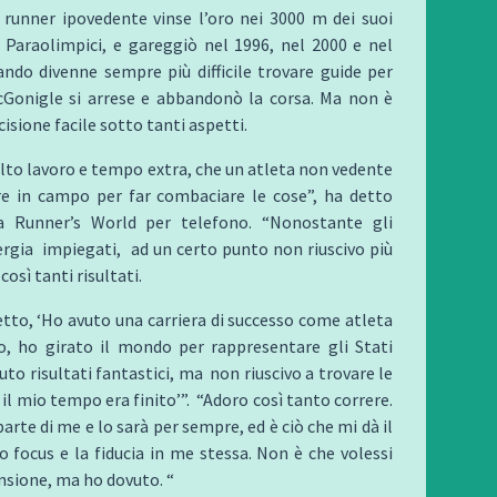
 runner ipovedente vinse l’oro nei 3000 m dei suoi
 Paraolimpici, e gareggiò nel 1996, nel 2000 e nel
ndo divenne sempre più difficile trovare guide per
McGonigle si arrese e abbandonò la corsa. Ma non è
isione facile sotto tanti aspetti.
lto lavoro e tempo extra, che un atleta non vedente
e in campo per far combaciare le cose”, ha detto
a Runner’s World per telefono. “Nonostante gli
nergia impiegati, ad un certo punto non riuscivo più
osì tanti risultati.
to, ‘Ho avuto una carriera di successo come atleta
o, ho girato il mondo per rappresentare gli Stati
uto risultati fantastici, ma non riuscivo a trovare le
 il mio tempo era finito’”. “Adoro così tanto correre.
arte di me e lo sarà per sempre, ed è ciò che mi dà il
o focus e la fiducia in me stessa. Non è che volessi
nsione, ma ho dovuto. “