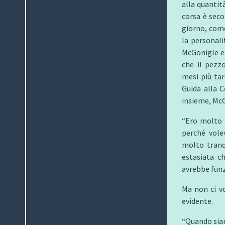
alla quantit
corsa è seco
giorno, come
la personali
McGonigle er
che il pezz
mesi più ta
Guida alla C
insieme, McG
“Ero molto 
perché vole
molto tranq
estasiata c
avrebbe funz
Ma non ci v
evidente.
“Quando siam