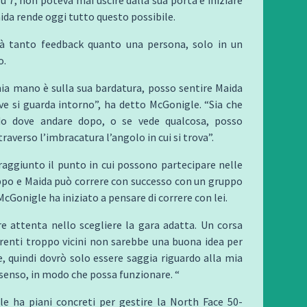
aida rende oggi tutto questo possibile.
à tanto feedback quanto una persona, solo in un
o.
ia mano è sulla sua bardatura, posso sentire Maida
e si guarda intorno”, ha detto McGonigle. “Sia che
do dove andare dopo, o se vede qualcosa, posso
raverso l’imbracatura l’angolo in cui si trova”.
aggiunto il punto in cui possono partecipare nelle
ppo e Maida può correre con successo con un gruppo
 McGonigle ha iniziato a pensare di correre con lei.
e attenta nello scegliere la gara adatta. Un corsa
renti troppo vicini non sarebbe una buona idea per
e, quindi dovrò solo essere saggia riguardo alla mia
l senso, in modo che possa funzionare. “
e ha piani concreti per gestire la North Face 50-