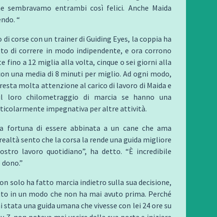
e sembravamo entrambi così felici. Anche Maida
endo. “
 di corse con un trainer di Guiding Eyes, la coppia ha
itto di correre in modo indipendente, e ora corrono
 fino a 12 miglia alla volta, cinque o sei giorni alla
on una media di 8 minuti per miglio. Ad ogni modo,
esta molta attenzione al carico di lavoro di Maida e
 il loro chilometraggio di marcia se hanno una
ticolarmente impegnativa per altre attività.
a fortuna di essere abbinata a un cane che ama
 realtà sento che la corsa la rende una guida migliore
ostro lavoro quotidiano”, ha detto. “È incredibile
 dono.”
n solo ha fatto marcia indietro sulla sua decisione,
tto in un modo che non ha mai avuto prima. Perché
i stata una guida umana che vivesse con lei 24 ore su
su 7, non poteva mai uscire dalla sua porta e iniziare