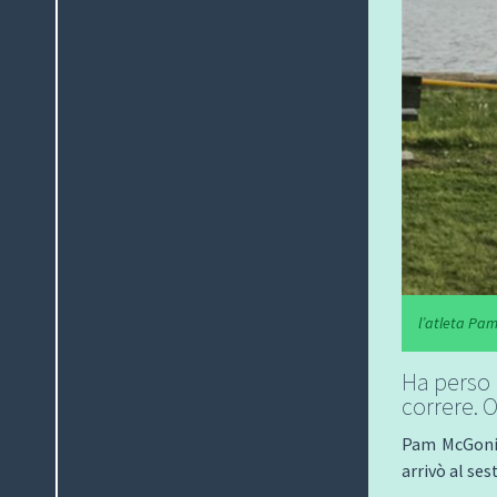
l’atleta Pam
Ha perso l
correre. O
Pam McGonig
arrivò al se