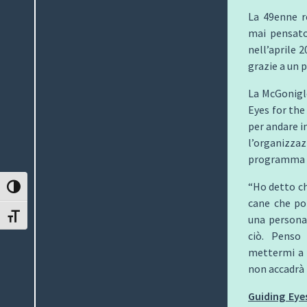
La 49enne r
mai pensato
nell’aprile 
grazie a un 
La McGonigle
Eyes for the
per andare i
l’organizzaz
programma
“Ho detto ch
ATTIVA/DISATTIVA ALTO CONTRASTO
cane che po
ATTIVA/DISATTIVA DIMENSIONE TESTO
una persona 
ciò. Penso
mettermi a 
non accadrà i
Guiding Eye