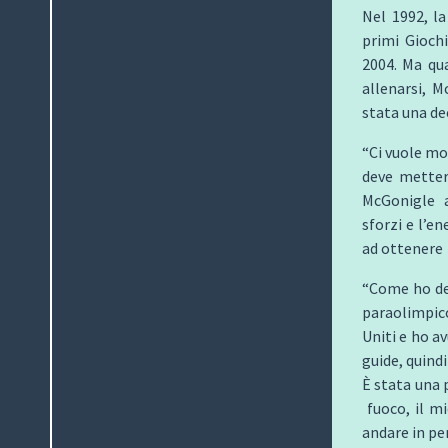
Nel 1992, la
primi Giochi
2004. Ma qua
allenarsi, 
stata una dec
“Ci vuole mo
deve metter
McGonigle 
sforzi e l’e
ad ottenere c
“Come ho det
paraolimpic
Uniti e ho av
guide, quindi
È stata una p
fuoco, il mi
andare in pe