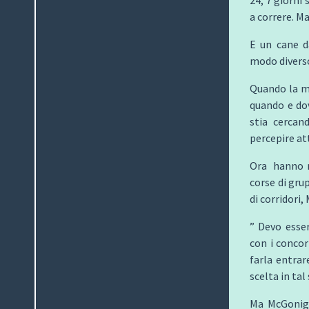
a correre. M
E un cane d
modo divers
Quando la m
quando e dov
stia cercan
percepire att
Ora hanno r
corse di gru
di corridori,
” Devo esser
con i concor
farla entrar
scelta in ta
Ma McGonigl