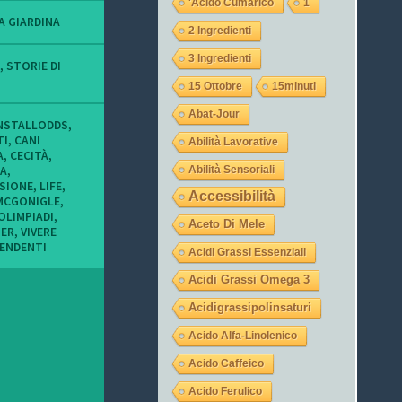
'acido Cumarico
1
o
o
o
f
f
f
A GIARDINA
2 Ingredienti
i
i
i
l
l
l
3 Ingredienti
o
o
o
,
STORIE DI
d
d
d
15 Ottobre
15minuti
i
i
i
t
L
l
Abat-Jour
u
a
a
NSTALLODDS
,
c
u
j
TI
,
CANI
Abilità Lavorative
o
r
e
A
,
CECITÀ
,
n
a
g
A
,
Abilità Sensoriali
i
_
a
ISIONE
,
LIFE
,
m
o
s
Accessibilità
MCGONIGLE
,
i
c
u
OLIMPIADI
,
e
c
I
Aceto Di Mele
ER
,
VIVERE
i
h
n
PENDENTI
o
i
s
Acidi Grassi Essenziali
c
9
t
c
s
a
Acidi Grassi Omega 3
h
u
g
i
T
r
Acidigrassipolinsaturi
s
w
a
u
i
m
Acido Alfa-Linolenico
F
t
a
t
Acido Caffeico
c
e
Acido Ferulico
e
r