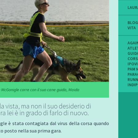
LAUR
BLOG
VITA
AGAI
ATLE
GUID
CORS
IPOV
PAM 
PARA
RUNN
INDI
 McGonigle corre con il suo cane guida, Maida
a vista, ma non il suo desiderio di
ra lei è in grado di farlo di nuovo.
le è stata contagiata dal virus della corsa quando
sto posto nella sua prima gara.