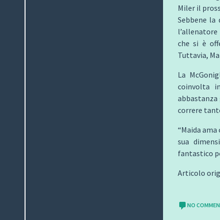
Miler il pro
Sebbene la 
l’allenatore
che si è of
Tuttavia, Ma
La McGonig
coinvolta 
abbastanza g
correre tant
“Maida ama c
sua dimensi
fantastico p
Articolo ori
NO COMME