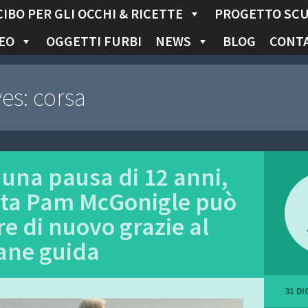
CIBO PER GLI OCCHI & RICETTE
PROGETTO SC
EO
OGGETTI FURBI
NEWS
BLOG
CONTA
ves:
corsa
una pausa di 12 anni,
leta Pam McGonigle può
re di nuovo grazie al
ane guida
31 DI