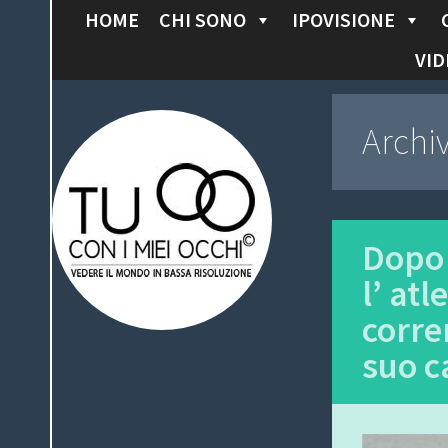
HOME
CHI SONO
IPOVISIONE
S
K
VID
I
P
Tu con i miei
Archi
T
O
occhi
C
O
N
Dopo 
T
l’ at
E
corre
N
T
suo c