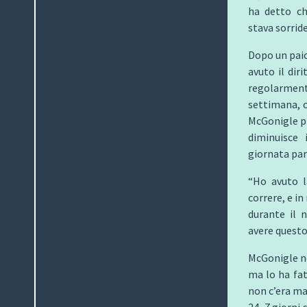
ha detto ch
stava sorrid
Dopo un paio
avuto il dir
regolarmente
settimana, c
McGonigle pr
diminuisce
giornata par
“Ho avuto l
correre, e in
durante il n
avere questo
McGonigle no
ma lo ha fa
non c’era ma
24, 7 giorni 