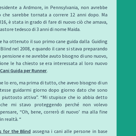
esidente a Ardmore, in Pennsylvania, non avrebbe
 che sarebbe tornata a correre 12 anni dopo. Ma
2016, è stata in grado di fare di nuovo ciò che amava,
pastore tedesco di 3 anni di nome Maida.
 ha ottenuto il suo primo cane guida dalla Guiding
 Blind nel 2008, e quando il cane si stava preparando
n pensione e ne avrebbe avuto bisogno di uno nuovo,
ione le ha chiesto se era interessata al loro nuovo
Cani Guida per Runner
.
e lo ero, ma prima di tutto, che avevo bisogno di un
tesse guidarmi giorno dopo giorno dato che sono
piuttosto attiva”. “Mi stupisce che io abbia detto
 che mi stavo proteggendo perché non volevo
pensare, “Oh, bene, correrò di nuovo’ ma alla fine
n realtà. “
s for the Blind
assegna i cani alle persone in base