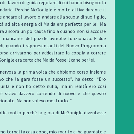
à di lavoro di guida regolare di cui hanno bisogno: la
ndaria. Perché McGonigle è molto attiva durante il
 andare al lavoro o andare alla scuola di suo figlio,
tà ad alta energia di Maida era perfetta per lei. Ma
a ancora un po ‘cauta fino a quando non si accorse
o mancante del puzzle avrebbe funzionato. E due
rdi, quando i rappresentanti del Nuovo Programma
orsa arrivarono per addestrare la coppia a correre
onigle era certa che Maida fosse il cane per lei.
nervosa la prima volta che abbiamo corso insieme
vo che la gara fosse un successo”, ha detto. “Ero
uilla e non ho detto nulla, ma in realtà ero così
he stavo davvero correndo di nuovo e che questo
ionato. Ma non volevo mostrarlo. “
olle molto perché la gioia di McGonigle diventasse
o tornati a casa dopo, mio marito ci ha guardato e